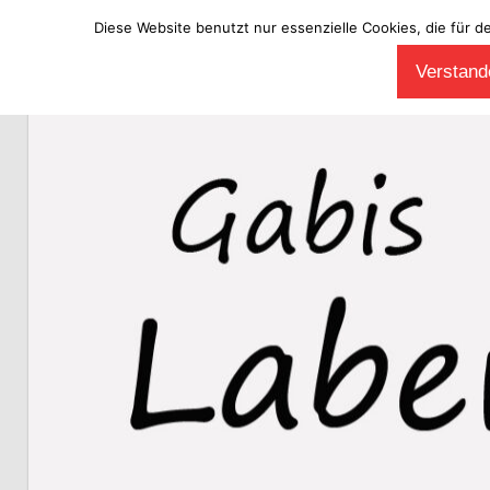
Diese Website benutzt nur essenzielle Cookies, die für d
Zum
Verstande
Inhalt
Laberladen
springen