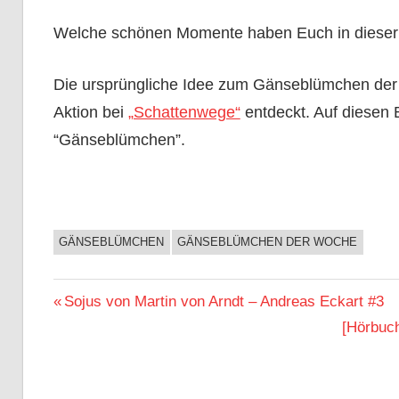
Welche schönen Momente haben Euch in dieser 
Die ursprüngliche Idee zum Gänseblümchen de
Aktion bei
„Schattenwege“
entdeckt. Auf diesen 
“Gänseblümchen”.
GÄNSEBLÜMCHEN
GÄNSEBLÜMCHEN DER WOCHE
BUCHIGES
Beitragsnavigation
Vorheriger
Sojus von Martin von Arndt – Andreas Eckart #3
Beitrag:
Nächste
[Hörbuch
Beitrag: