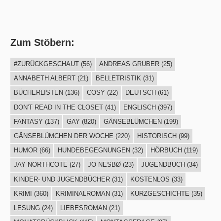
Zum Stöbern:
#ZURÜCKGESCHAUT
(56)
ANDREAS GRUBER
(25)
ANNABETH ALBERT
(21)
BELLETRISTIK
(31)
BÜCHERLISTEN
(136)
COSY
(22)
DEUTSCH
(61)
DON'T READ IN THE CLOSET
(41)
ENGLISCH
(397)
FANTASY
(137)
GAY
(820)
GÄNSEBLÜMCHEN
(199)
GÄNSEBLÜMCHEN DER WOCHE
(220)
HISTORISCH
(99)
HUMOR
(66)
HUNDEBEGEGNUNGEN
(32)
HÖRBUCH
(119)
JAY NORTHCOTE
(27)
JO NESBØ
(23)
JUGENDBUCH
(34)
KINDER- UND JUGENDBÜCHER
(31)
KOSTENLOS
(33)
KRIMI
(360)
KRIMINALROMAN
(31)
KURZGESCHICHTE
(35)
LESUNG
(24)
LIEBESROMAN
(21)