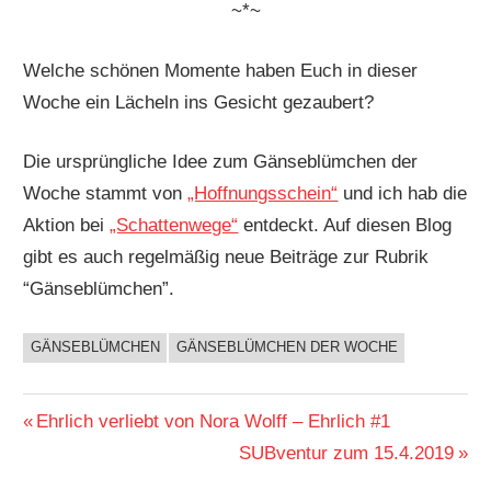
~*~
Welche schönen Momente haben Euch in dieser
Woche ein Lächeln ins Gesicht gezaubert?
Die ursprüngliche Idee zum Gänseblümchen der
Woche stammt von
„Hoffnungsschein“
und ich hab die
Aktion bei
„Schattenwege“
entdeckt. Auf diesen Blog
gibt es auch regelmäßig neue Beiträge zur Rubrik
“Gänseblümchen”.
GÄNSEBLÜMCHEN
GÄNSEBLÜMCHEN DER WOCHE
BUCHIGES
Beitragsnavigation
Vorheriger
Ehrlich verliebt von Nora Wolff – Ehrlich #1
Beitrag:
Nächster
SUBventur zum 15.4.2019
Beitrag: