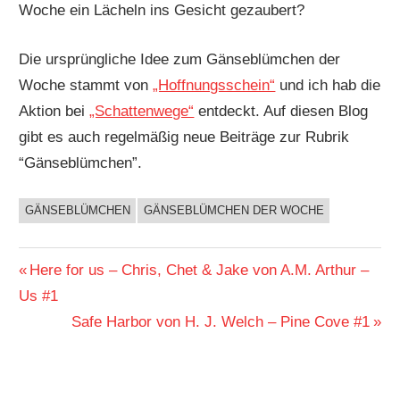
Woche ein Lächeln ins Gesicht gezaubert?
Die ursprüngliche Idee zum Gänseblümchen der
Woche stammt von
„Hoffnungsschein“
und ich hab die
Aktion bei
„Schattenwege“
entdeckt. Auf diesen Blog
gibt es auch regelmäßig neue Beiträge zur Rubrik
“Gänseblümchen”.
GÄNSEBLÜMCHEN
GÄNSEBLÜMCHEN DER WOCHE
BUCHIGES
Beitragsnavigation
Vorheriger
Here for us – Chris, Chet & Jake von A.M. Arthur –
Beitrag:
Us #1
Nächster
Safe Harbor von H. J. Welch – Pine Cove #1
Beitrag: