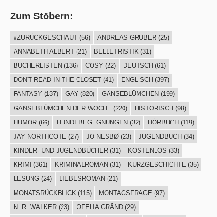
Zum Stöbern:
#ZURÜCKGESCHAUT
(56)
ANDREAS GRUBER
(25)
ANNABETH ALBERT
(21)
BELLETRISTIK
(31)
BÜCHERLISTEN
(136)
COSY
(22)
DEUTSCH
(61)
DON'T READ IN THE CLOSET
(41)
ENGLISCH
(397)
FANTASY
(137)
GAY
(820)
GÄNSEBLÜMCHEN
(199)
GÄNSEBLÜMCHEN DER WOCHE
(220)
HISTORISCH
(99)
HUMOR
(66)
HUNDEBEGEGNUNGEN
(32)
HÖRBUCH
(119)
JAY NORTHCOTE
(27)
JO NESBØ
(23)
JUGENDBUCH
(34)
KINDER- UND JUGENDBÜCHER
(31)
KOSTENLOS
(33)
KRIMI
(361)
KRIMINALROMAN
(31)
KURZGESCHICHTE
(35)
LESUNG
(24)
LIEBESROMAN
(21)
MONATSRÜCKBLICK
(115)
MONTAGSFRAGE
(97)
N. R. WALKER
(23)
OFELIA GRÄND
(29)