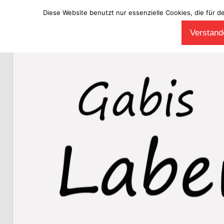
Diese Website benutzt nur essenzielle Cookies, die für d
Zum
Verstande
Inhalt
Laberladen
springen