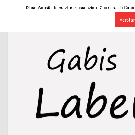
Diese Website benutzt nur essenzielle Cookies, die für d
Zum
Verstan
Inhalt
Laberladen
springen