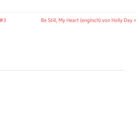
Nächster
 #3
Be Still, My Heart (englisch) von Holly Day
Beitrag: