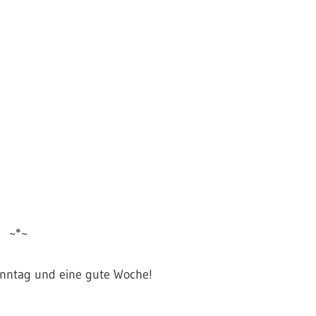
~*~
onntag und eine gute Woche!