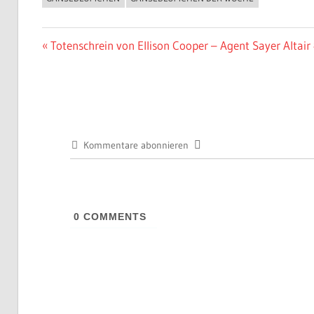
BUCHIGES
Beitragsnavigation
Vorheriger
Totenschrein von Ellison Cooper – Agent Sayer Altair
Beitrag:
Kommentare abonnieren
0
COMMENTS