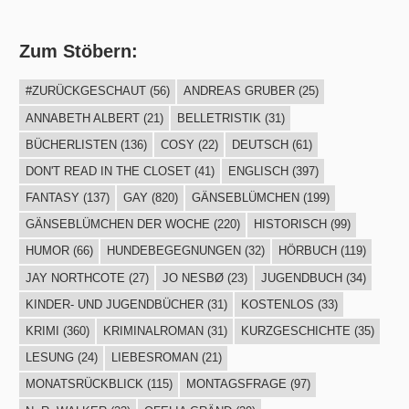
Zum Stöbern:
#ZURÜCKGESCHAUT
(56)
ANDREAS GRUBER
(25)
ANNABETH ALBERT
(21)
BELLETRISTIK
(31)
BÜCHERLISTEN
(136)
COSY
(22)
DEUTSCH
(61)
DON'T READ IN THE CLOSET
(41)
ENGLISCH
(397)
FANTASY
(137)
GAY
(820)
GÄNSEBLÜMCHEN
(199)
GÄNSEBLÜMCHEN DER WOCHE
(220)
HISTORISCH
(99)
HUMOR
(66)
HUNDEBEGEGNUNGEN
(32)
HÖRBUCH
(119)
JAY NORTHCOTE
(27)
JO NESBØ
(23)
JUGENDBUCH
(34)
KINDER- UND JUGENDBÜCHER
(31)
KOSTENLOS
(33)
KRIMI
(360)
KRIMINALROMAN
(31)
KURZGESCHICHTE
(35)
LESUNG
(24)
LIEBESROMAN
(21)
MONATSRÜCKBLICK
(115)
MONTAGSFRAGE
(97)