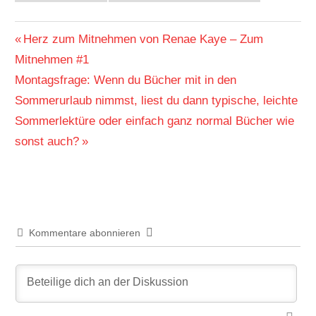
AUSSER B
ÜCHER
Beitragsnavigation
Vorheriger
Herz zum Mitnehmen von Renae Kaye – Zum
Beitrag:
Mitnehmen #1
Nächster
Montagsfrage: Wenn du Bücher mit in den
Beitrag:
Sommerurlaub nimmst, liest du dann typische, leichte
Sommerlektüre oder einfach ganz normal Bücher wie
sonst auch?
Kommentare abonnieren