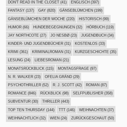
DON'T READ IN THE CLOSET
(41)
ENGLISCH
(397)
FANTASY
(137)
GAY
(820)
GÄNSEBLÜMCHEN
(199)
GÄNSEBLÜMCHEN DER WOCHE
(220)
HISTORISCH
(99)
HUMOR
(66)
HUNDEBEGEGNUNGEN
(32)
HÖRBUCH
(119)
JAY NORTHCOTE
(27)
JO NESBØ
(23)
JUGENDBUCH
(34)
KINDER- UND JUGENDBÜCHER
(31)
KOSTENLOS
(33)
KRIMI
(361)
KRIMINALROMAN
(31)
KURZGESCHICHTE
(35)
LESUNG
(24)
LIEBESROMAN
(21)
MONATSRÜCKBLICK
(115)
MONTAGSFRAGE
(97)
N. R. WALKER
(23)
OFELIA GRÄND
(29)
PSYCHOTHRILLER
(52)
R. J. SCOTT
(42)
ROMAN
(87)
ROMANCE
(846)
RÜCKBLICK
(98)
SELFPUBLISHER
(358)
SUBVENTUR
(30)
THRILLER
(443)
TOP TEN THURSDAY
(144)
TTT
(146)
WEIHNACHTEN
(37)
WEIHNACHTLICH
(32)
WIEN
(24)
ZURÜCKGESCHAUT
(50)