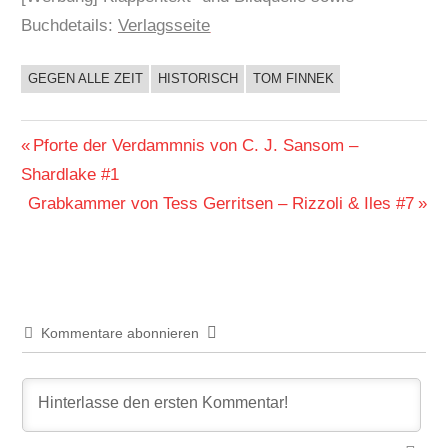
Buchdetails:
Verlagsseite
GEGEN ALLE ZEIT
HISTORISCH
TOM FINNEK
BUCHIGES
Beitragsnavigation
Vorheriger
Pforte der Verdammnis von C. J. Sansom –
Beitrag:
Shardlake #1
Nächster
Grabkammer von Tess Gerritsen – Rizzoli & Iles #7
Beitrag:
Kommentare abonnieren