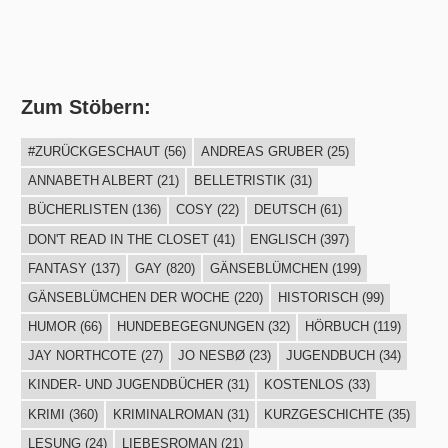
Zum Stöbern:
#ZURÜCKGESCHAUT
(56)
ANDREAS GRUBER
(25)
ANNABETH ALBERT
(21)
BELLETRISTIK
(31)
BÜCHERLISTEN
(136)
COSY
(22)
DEUTSCH
(61)
DON'T READ IN THE CLOSET
(41)
ENGLISCH
(397)
FANTASY
(137)
GAY
(820)
GÄNSEBLÜMCHEN
(199)
GÄNSEBLÜMCHEN DER WOCHE
(220)
HISTORISCH
(99)
HUMOR
(66)
HUNDEBEGEGNUNGEN
(32)
HÖRBUCH
(119)
JAY NORTHCOTE
(27)
JO NESBØ
(23)
JUGENDBUCH
(34)
KINDER- UND JUGENDBÜCHER
(31)
KOSTENLOS
(33)
KRIMI
(360)
KRIMINALROMAN
(31)
KURZGESCHICHTE
(35)
LESUNG
(24)
LIEBESROMAN
(21)