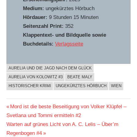
Medium:
ungekürztes Hörbuch
Hördauer:
9 Stunden 15 Minuten
Seitenzahl Print:
352
Klappentext- und Bildquelle sowie
Buchdetails:
Verlagsseite
AURELIA UND DIE JAGD NACH DEM GLÜCK
BUCHIGES
AURELIA VON KOLOWITZ #3
BEATE MALY
HISTORISCHER KRIMI
UNGEKÜRZTES HÖRBUCH
WIEN
Beitragsnavigation
Vorheriger
Mord ist die beste Beseitigung von Volker Klüpfel –
Beitrag:
Svetlana und Tommi ermitteln #2
Nächster
Warten auf grünes Licht von A. C. Lelis – Über’m
Beitrag:
Regenbogen #4