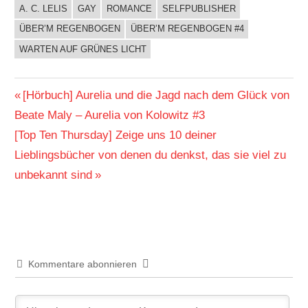
A. C. LELIS
GAY
ROMANCE
SELFPUBLISHER
BUCHIGES
ÜBER’M REGENBOGEN
ÜBER’M REGENBOGEN #4
WARTEN AUF GRÜNES LICHT
Beitragsnavigation
Vorheriger
[Hörbuch] Aurelia und die Jagd nach dem Glück von
Beitrag:
Beate Maly – Aurelia von Kolowitz #3
Nächster
[Top Ten Thursday] Zeige uns 10 deiner
Beitrag:
Lieblingsbücher von denen du denkst, das sie viel zu
unbekannt sind
Kommentare abonnieren