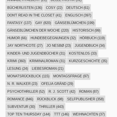
BÜCHERLISTEN
(136)
COSY
(22)
DEUTSCH
(61)
DON'T READ IN THE CLOSET
(41)
ENGLISCH
(397)
FANTASY
(137)
GAY
(820)
GÄNSEBLÜMCHEN
(199)
GÄNSEBLÜMCHEN DER WOCHE
(220)
HISTORISCH
(99)
HUMOR
(66)
HUNDEBEGEGNUNGEN
(32)
HÖRBUCH
(119)
JAY NORTHCOTE
(27)
JO NESBØ
(23)
JUGENDBUCH
(34)
KINDER- UND JUGENDBÜCHER
(31)
KOSTENLOS
(33)
KRIMI
(360)
KRIMINALROMAN
(31)
KURZGESCHICHTE
(35)
LESUNG
(24)
LIEBESROMAN
(21)
MONATSRÜCKBLICK
(115)
MONTAGSFRAGE
(97)
N. R. WALKER
(23)
OFELIA GRÄND
(29)
PSYCHOTHRILLER
(52)
R. J. SCOTT
(42)
ROMAN
(87)
ROMANCE
(846)
RÜCKBLICK
(98)
SELFPUBLISHER
(358)
SUBVENTUR
(30)
THRILLER
(443)
TOP TEN THURSDAY
(144)
TTT
(146)
WEIHNACHTEN
(37)