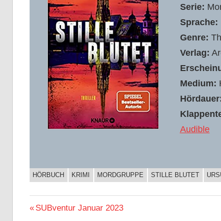
Serie:
Mor
Sprache:
Genre:
Th
Verlag:
Ar
Erschein
Medium:
H
Hördauer
Klappente
Audible
HÖRBUCH
KRIMI
MORDGRUPPE
STILLE BLUTET
URS
BUCHIGES
Beitragsnavigation
Vorheriger
SUBventur Januar 2023