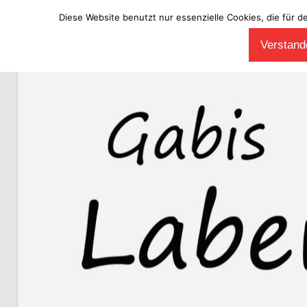
Diese Website benutzt nur essenzielle Cookies, die für d
Zum
Verstande
Inhalt
Laberladen
springen