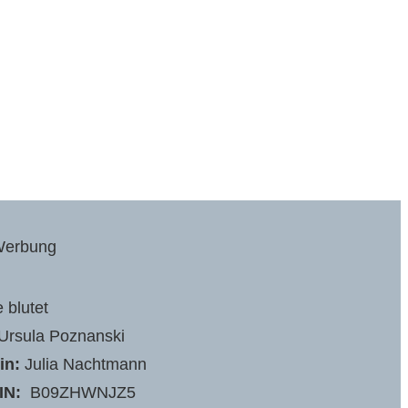
erbung
e blutet
Ursula Poznanski
in:
Julia Nachtmann
IN:
‎ B09ZHWNJZ5