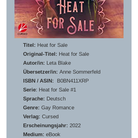
Titel:
Heat for Sale
Original-Titel:
Heat for Sale
Autor/in:
Leta Blake
Übersetzer/in:
Anne Sommerfeld
ISBN / ASIN:
‎ B0BN411XRP
Serie
: Heat for Sale #1
Sprache:
Deutsch
Genre:
Gay Romance
Verlag:
Cursed
Erscheinungsjahr:
2022
Medium:
eBook