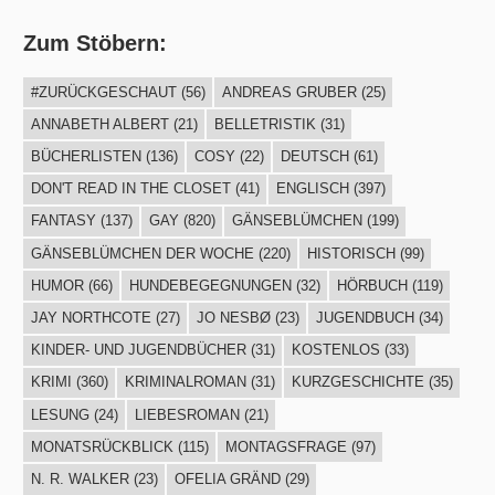
Zum Stöbern:
#ZURÜCKGESCHAUT
(56)
ANDREAS GRUBER
(25)
ANNABETH ALBERT
(21)
BELLETRISTIK
(31)
BÜCHERLISTEN
(136)
COSY
(22)
DEUTSCH
(61)
DON'T READ IN THE CLOSET
(41)
ENGLISCH
(397)
FANTASY
(137)
GAY
(820)
GÄNSEBLÜMCHEN
(199)
GÄNSEBLÜMCHEN DER WOCHE
(220)
HISTORISCH
(99)
HUMOR
(66)
HUNDEBEGEGNUNGEN
(32)
HÖRBUCH
(119)
JAY NORTHCOTE
(27)
JO NESBØ
(23)
JUGENDBUCH
(34)
KINDER- UND JUGENDBÜCHER
(31)
KOSTENLOS
(33)
KRIMI
(360)
KRIMINALROMAN
(31)
KURZGESCHICHTE
(35)
LESUNG
(24)
LIEBESROMAN
(21)
MONATSRÜCKBLICK
(115)
MONTAGSFRAGE
(97)
N. R. WALKER
(23)
OFELIA GRÄND
(29)