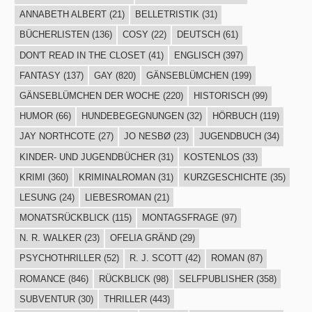
ANNABETH ALBERT
(21)
BELLETRISTIK
(31)
BÜCHERLISTEN
(136)
COSY
(22)
DEUTSCH
(61)
DON'T READ IN THE CLOSET
(41)
ENGLISCH
(397)
FANTASY
(137)
GAY
(820)
GÄNSEBLÜMCHEN
(199)
GÄNSEBLÜMCHEN DER WOCHE
(220)
HISTORISCH
(99)
HUMOR
(66)
HUNDEBEGEGNUNGEN
(32)
HÖRBUCH
(119)
JAY NORTHCOTE
(27)
JO NESBØ
(23)
JUGENDBUCH
(34)
KINDER- UND JUGENDBÜCHER
(31)
KOSTENLOS
(33)
KRIMI
(360)
KRIMINALROMAN
(31)
KURZGESCHICHTE
(35)
LESUNG
(24)
LIEBESROMAN
(21)
MONATSRÜCKBLICK
(115)
MONTAGSFRAGE
(97)
N. R. WALKER
(23)
OFELIA GRÄND
(29)
PSYCHOTHRILLER
(52)
R. J. SCOTT
(42)
ROMAN
(87)
ROMANCE
(846)
RÜCKBLICK
(98)
SELFPUBLISHER
(358)
SUBVENTUR
(30)
THRILLER
(443)