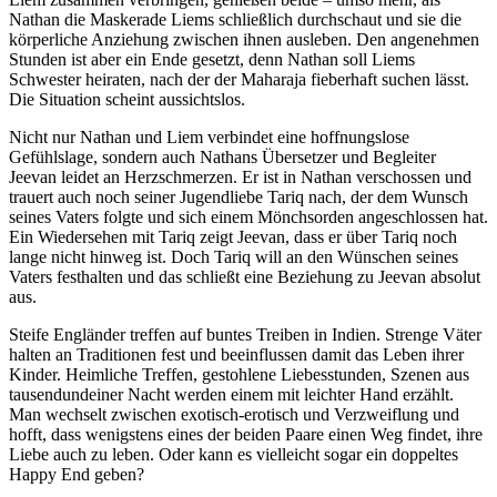
Nathan die Maskerade Liems schließlich durchschaut und sie die
körperliche Anziehung zwischen ihnen ausleben. Den angenehmen
Stunden ist aber ein Ende gesetzt, denn Nathan soll Liems
Schwester heiraten, nach der der Maharaja fieberhaft suchen lässt.
Die Situation scheint aussichtslos.
Nicht nur Nathan und Liem verbindet eine hoffnungslose
Gefühlslage, sondern auch Nathans Übersetzer und Begleiter
Jeevan leidet an Herzschmerzen. Er ist in Nathan verschossen und
trauert auch noch seiner Jugendliebe Tariq nach, der dem Wunsch
seines Vaters folgte und sich einem Mönchsorden angeschlossen hat.
Ein Wiedersehen mit Tariq zeigt Jeevan, dass er über Tariq noch
lange nicht hinweg ist. Doch Tariq will an den Wünschen seines
Vaters festhalten und das schließt eine Beziehung zu Jeevan absolut
aus.
Steife Engländer treffen auf buntes Treiben in Indien. Strenge Väter
halten an Traditionen fest und beeinflussen damit das Leben ihrer
Kinder. Heimliche Treffen, gestohlene Liebesstunden, Szenen aus
tausendundeiner Nacht werden einem mit leichter Hand erzählt.
Man wechselt zwischen exotisch-erotisch und Verzweiflung und
hofft, dass wenigstens eines der beiden Paare einen Weg findet, ihre
Liebe auch zu leben. Oder kann es vielleicht sogar ein doppeltes
Happy End geben?