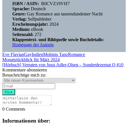
ISBN / ASIN:
‎ B0CVZ19VH7
Sprache:
Deutsch
Genre:
Gay Romance aus tausendundeiner Nacht
Verlag:
Selfpublisher
Erscheinungsjahr:
2024
Medium:
eBook
Seitenzahl:
272
Klappentext- und Bildquelle sowie Buchdetails:
Homepage der Autorin
Buchiges
Eve Flavian
Gay
Indien
Mohinis Tanz
Romance
Beitragsnavigation
Vorheriger
Monatsrückblick für März 2024
Beitrag:
Nächster
[Hörbuch] Verraten von Jussi Adler-Olsen – Sonderdezernat Q #10
Beitrag:
Kommentare abonnieren
Benachrichtige mich zu:
0
Comments
Informationen über: