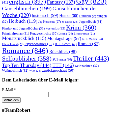
Gay
(820)
englisch
(397)
Fantasy
(137)
(41)
Gänseblümchen
(199)
Gänseblümchen der
Woche
(220)
historisch
(99)
Humor
(66)
Hundebegegnungen
Hörbuch
(119)
Jugendbuch
(34)
(32)
Jay Northcote
(27)
Jo Nesbø
(23)
Krimi
(360)
Kinder- und Jugendbücher
(31)
kostenlos
(33)
Kurzgeschichte
(35)
Kriminalroman
(31)
Lesung
(24)
Liebesroman
(21)
Monatsrückblick
(115)
Montagsfrage
(97)
N. R. Walker
(23)
Roman
(87)
Psychothriller
(52)
R. J. Scott
(42)
Ofelia Gränd
(29)
Romance
(846)
Rückblick
(98)
Thriller
(443)
Selfpublisher
(358)
SUBventur
(30)
Top Ten Thursday
(144)
TTT
(146)
weihnachten
(37)
zurückgeschaut
(50)
Weihnachtlich
(32)
Wien
(24)
Dem Laberladen über E-Mail folgen:
E-Mail *
#TeamRobert