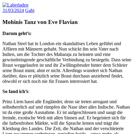
Zum
Laberladen
Inhalt
31/03/2024
Gabi
springen
Mohinis Tanz von Eve Flavian
Darum geht’s:
Nathan Steel hat in London ein skandalöses Leben geführt und
Affären mit Männern gehabt. Nun schickt ihn sein Vater nach
Indien, um die Tochter des Maharaja zu heiraten und eine
gewinnbringende geschäftliche Verbindung zu besiegeln. Dass seine
Braut weggelaufen ist und ihr Zwillingsbruder hinter dem Schleier
seine Braut mimt, ahnt er nicht. Allerdings wundert sich Nathan
darüber, dass er plötzlich seine Braut durchaus anziehend findet,
obwohl er sich noch nie für Frauen interessiert hat.
So fand ich’s
:
Prinz Liem hasst alle Engländer, denn sie treten arrogant und
selbstherrlich auf und rümpfen die Nase über alles Indische. Nathan
ist da eine große Ausnahme. Er ist aufgeschlossen und saugt die
fremde, exotische Welt mit allen Sinnen auf. Er begeistert sich für
die farbenfrohen Märkte, will die Sprache lernen und trägt die
Kleidung des Landes. Die Zeit, die Nathan und der verschleierte
Liem zusammen verbringen, genießen beide – umso mehr, als