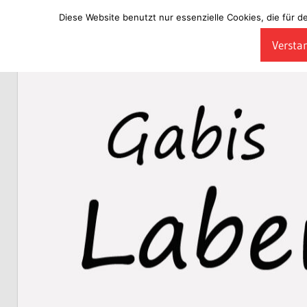
Diese Website benutzt nur essenzielle Cookies, die für d
Zum
Verstan
Inhalt
Laberladen
springen