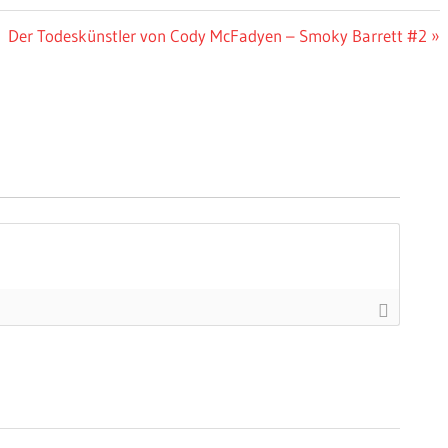
Nächster
Der Todeskünstler von Cody McFadyen – Smoky Barrett #2
Beitrag: