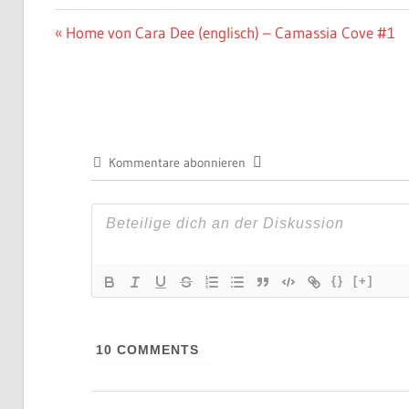
Beitragsnavigation
Vorheriger
Home von Cara Dee (englisch) – Camassia Cove #1
Beitrag:
Kommentare abonnieren
{}
[+]
10
COMMENTS