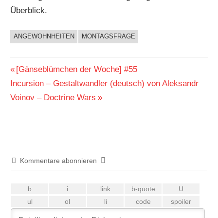
Überblick.
ANGEWOHNHEITEN
MONTAGSFRAGE
BUCHIGES
Beitragsnavigation
Vorheriger
[Gänseblümchen der Woche] #55
Nächster
Beitrag:
Incursion – Gestaltwandler (deutsch) von Aleksandr
Beitrag:
Voinov – Doctrine Wars
Kommentare abonnieren