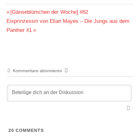
Beitragsnavigation
Vorheriger
[Gänseblümchen der Woche] #62
Nächster
Beitrag:
Eisprinzessin von Elian Mayes – Die Jungs aus dem
Beitrag:
Panther #1
Kommentare abonnieren
20
COMMENTS