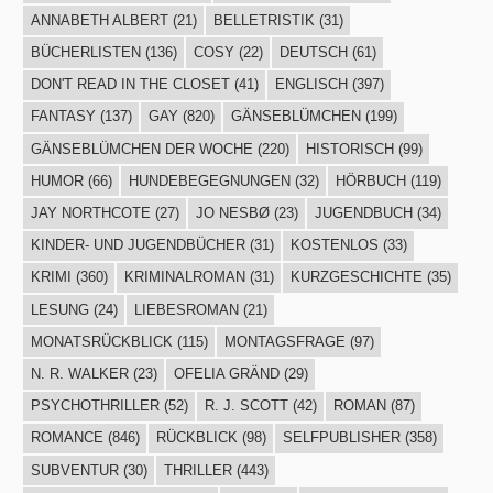
ANNABETH ALBERT
(21)
BELLETRISTIK
(31)
BÜCHERLISTEN
(136)
COSY
(22)
DEUTSCH
(61)
DON'T READ IN THE CLOSET
(41)
ENGLISCH
(397)
FANTASY
(137)
GAY
(820)
GÄNSEBLÜMCHEN
(199)
GÄNSEBLÜMCHEN DER WOCHE
(220)
HISTORISCH
(99)
HUMOR
(66)
HUNDEBEGEGNUNGEN
(32)
HÖRBUCH
(119)
JAY NORTHCOTE
(27)
JO NESBØ
(23)
JUGENDBUCH
(34)
KINDER- UND JUGENDBÜCHER
(31)
KOSTENLOS
(33)
KRIMI
(360)
KRIMINALROMAN
(31)
KURZGESCHICHTE
(35)
LESUNG
(24)
LIEBESROMAN
(21)
MONATSRÜCKBLICK
(115)
MONTAGSFRAGE
(97)
N. R. WALKER
(23)
OFELIA GRÄND
(29)
PSYCHOTHRILLER
(52)
R. J. SCOTT
(42)
ROMAN
(87)
ROMANCE
(846)
RÜCKBLICK
(98)
SELFPUBLISHER
(358)
SUBVENTUR
(30)
THRILLER
(443)