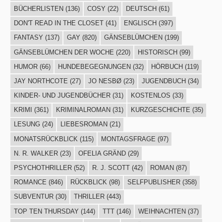
BÜCHERLISTEN
(136)
COSY
(22)
DEUTSCH
(61)
DON'T READ IN THE CLOSET
(41)
ENGLISCH
(397)
FANTASY
(137)
GAY
(820)
GÄNSEBLÜMCHEN
(199)
GÄNSEBLÜMCHEN DER WOCHE
(220)
HISTORISCH
(99)
HUMOR
(66)
HUNDEBEGEGNUNGEN
(32)
HÖRBUCH
(119)
JAY NORTHCOTE
(27)
JO NESBØ
(23)
JUGENDBUCH
(34)
KINDER- UND JUGENDBÜCHER
(31)
KOSTENLOS
(33)
KRIMI
(361)
KRIMINALROMAN
(31)
KURZGESCHICHTE
(35)
LESUNG
(24)
LIEBESROMAN
(21)
MONATSRÜCKBLICK
(115)
MONTAGSFRAGE
(97)
N. R. WALKER
(23)
OFELIA GRÄND
(29)
PSYCHOTHRILLER
(52)
R. J. SCOTT
(42)
ROMAN
(87)
ROMANCE
(846)
RÜCKBLICK
(98)
SELFPUBLISHER
(358)
SUBVENTUR
(30)
THRILLER
(443)
TOP TEN THURSDAY
(144)
TTT
(146)
WEIHNACHTEN
(37)