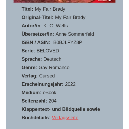
Titel:
My Fair Brady
Original-Titel:
My Fair Brady
Autor/in:
K. C. Wells
Übersetzer/in:
Anne Sommerfeld
ISBN / ASIN:
‎ B0BJLFYZ8P
Serie:
BELOVED
Sprache:
Deutsch
Genre:
Gay Romance
Verlag:
Cursed
Erscheinungsjahr:
2022
Medium:
eBook
Seitenzahl:
204
Klappentext- und Bildquelle sowie
Buchdetails:
Verlagsseite