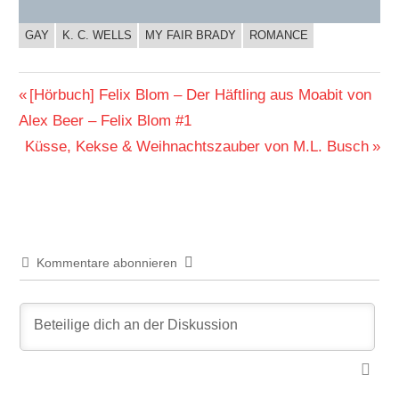
GAY
K. C. WELLS
MY FAIR BRADY
ROMANCE
BUCHIGES
Beitragsnavigation
Vorheriger
[Hörbuch] Felix Blom – Der Häftling aus Moabit von
Beitrag:
Alex Beer – Felix Blom #1
Nächster
Küsse, Kekse & Weihnachtszauber von M.L. Busch
Beitrag:
Kommentare abonnieren