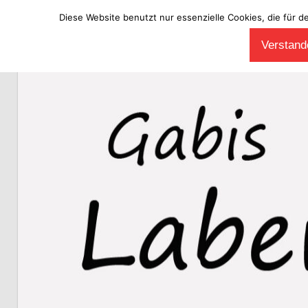
Diese Website benutzt nur essenzielle Cookies, die für d
Zum
Verstande
Inhalt
Laberladen
springen