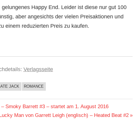
 gelungenes Happy End. Leider ist diese nur gut 100
nstig, aber angesichts der vielen Preisaktionen und
 zu einem reduzierten Preis zu kaufen.
chdetails:
Verlagsseite
ATE JACK
ROMANCE
 Smoky Barrett #3 – startet am 1. August 2016
Nächster
Lucky Man von Garrett Leigh (englisch) – Heated Beat #2
Beitrag: