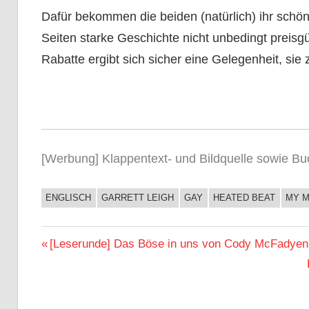
Dafür bekommen die beiden (natürlich) ihr schön
Seiten starke Geschichte nicht unbedingt preisgü
Rabatte ergibt sich sicher eine Gelegenheit, sie
[Werbung] Klappentext- und Bildquelle sowie Bu
ENGLISCH
GARRETT LEIGH
GAY
HEATED BEAT
MY M
BUCHIGES
Beitragsnavigation
Vorheriger
[Leserunde] Das Böse in uns von Cody McFadyen –
Beitrag: