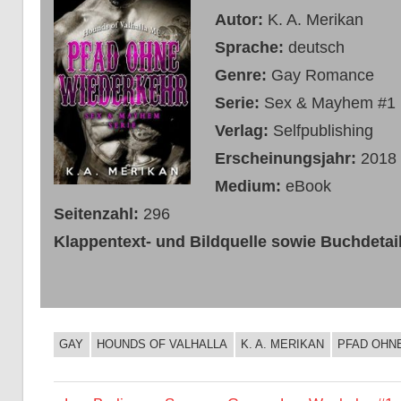
Autor:
K. A. Merikan
Sprache:
deutsch
Genre:
Gay Romance
Serie:
Sex & Mayhem #1
Verlag:
Selfpublishing
Erscheinungsjahr:
2018
Medium:
eBook
Seitenzahl:
296
Klappentext- und Bildquelle sowie Buchdetai
GAY
HOUNDS OF VALHALLA
K. A. MERIKAN
PFAD OHN
BUCHIGES