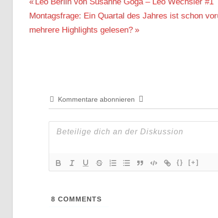
Beitragsnavigation
Vorheriger
Leo Berlin von Susanne Goga – Leo Wechsler #1
Nächster
Beitrag:
Montagsfrage: Ein Quartal des Jahres ist schon vor
Beitrag:
mehrere Highlights gelesen?
Kommentare abonnieren
{}
[+]
8
COMMENTS