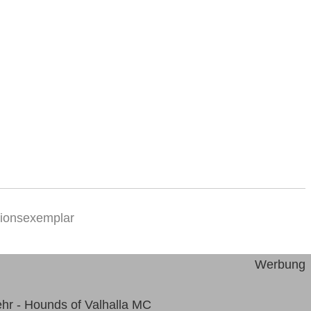
sionsexemplar
Werbung
hr - Hounds of Valhalla MC