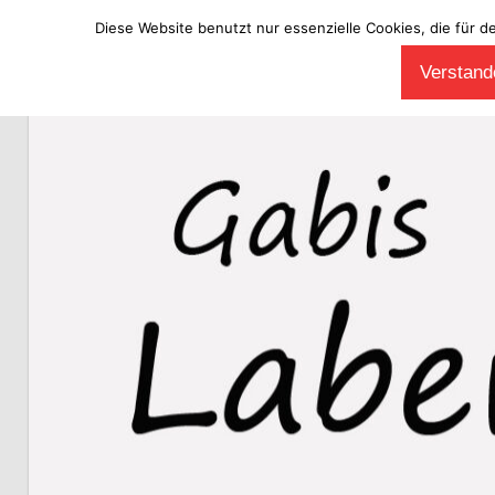
Diese Website benutzt nur essenzielle Cookies, die für d
Zum
Verstande
Inhalt
Laberladen
springen