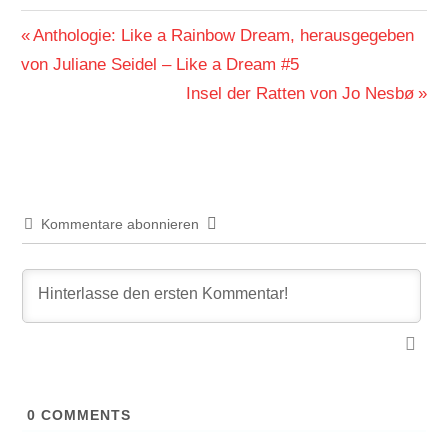
Beitragsnavigation
Vorheriger
Anthologie: Like a Rainbow Dream, herausgegeben
Beitrag:
von Juliane Seidel – Like a Dream #5
Nächster
Insel der Ratten von Jo Nesbø
Beitrag:
Kommentare abonnieren
0
COMMENTS