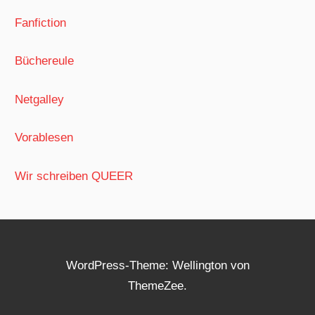
Fanfiction
Büchereule
Netgalley
Vorablesen
Wir schreiben QUEER
WordPress-Theme: Wellington von
ThemeZee.