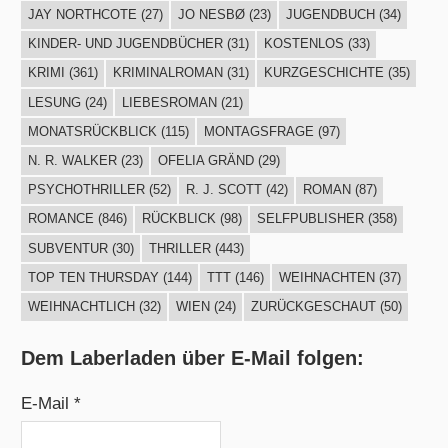
JAY NORTHCOTE
(27)
JO NESBØ
(23)
JUGENDBUCH
(34)
KINDER- UND JUGENDBÜCHER
(31)
KOSTENLOS
(33)
KRIMI
(361)
KRIMINALROMAN
(31)
KURZGESCHICHTE
(35)
LESUNG
(24)
LIEBESROMAN
(21)
MONATSRÜCKBLICK
(115)
MONTAGSFRAGE
(97)
N. R. WALKER
(23)
OFELIA GRÄND
(29)
PSYCHOTHRILLER
(52)
R. J. SCOTT
(42)
ROMAN
(87)
ROMANCE
(846)
RÜCKBLICK
(98)
SELFPUBLISHER
(358)
SUBVENTUR
(30)
THRILLER
(443)
TOP TEN THURSDAY
(144)
TTT
(146)
WEIHNACHTEN
(37)
WEIHNACHTLICH
(32)
WIEN
(24)
ZURÜCKGESCHAUT
(50)
Dem Laberladen über E-Mail folgen:
E-Mail *