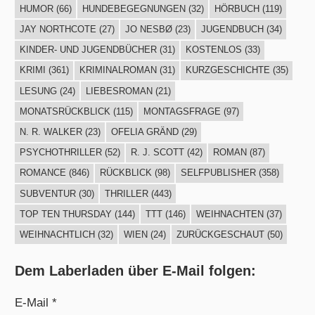
HUMOR
(66)
HUNDEBEGEGNUNGEN
(32)
HÖRBUCH
(119)
JAY NORTHCOTE
(27)
JO NESBØ
(23)
JUGENDBUCH
(34)
KINDER- UND JUGENDBÜCHER
(31)
KOSTENLOS
(33)
KRIMI
(361)
KRIMINALROMAN
(31)
KURZGESCHICHTE
(35)
LESUNG
(24)
LIEBESROMAN
(21)
MONATSRÜCKBLICK
(115)
MONTAGSFRAGE
(97)
N. R. WALKER
(23)
OFELIA GRÄND
(29)
PSYCHOTHRILLER
(52)
R. J. SCOTT
(42)
ROMAN
(87)
ROMANCE
(846)
RÜCKBLICK
(98)
SELFPUBLISHER
(358)
SUBVENTUR
(30)
THRILLER
(443)
TOP TEN THURSDAY
(144)
TTT
(146)
WEIHNACHTEN
(37)
WEIHNACHTLICH
(32)
WIEN
(24)
ZURÜCKGESCHAUT
(50)
Dem Laberladen über E-Mail folgen:
E-Mail *