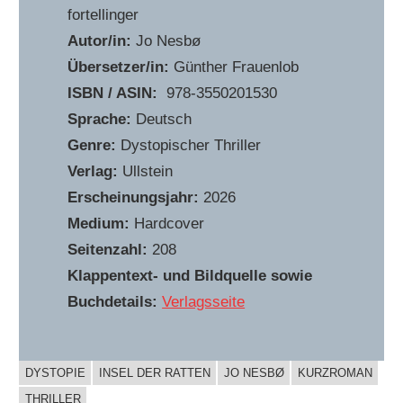
fortellinger
Autor/in:
Jo Nesbø
Übersetzer/in:
Günther Frauenlob
ISBN / ASIN:
‎ 978-3550201530
Sprache:
Deutsch
Genre:
Dystopischer Thriller
Verlag:
Ullstein
Erscheinungsjahr:
2026
Medium:
Hardcover
Seitenzahl:
208
Klappentext- und Bildquelle sowie
Buchdetails:
Verlagsseite
DYSTOPIE
INSEL DER RATTEN
JO NESBØ
KURZROMAN
BUCHIGES
THRILLER