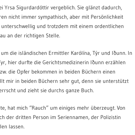
 Yrsa Sigurdardóttir vergeblich. Sie glänzt dadurch,
ren nicht immer sympathisch, aber mit Persönlichkeit
r unterschwellig und trotzdem mit einem ordentlichen
au an der richtigen Stelle.
 um die isländischen Ermittler Karólína, Týr und Iðunn. In
yr, hier durfte die Gerichtsmedizinerin Iðunn erzählen
bzw. die Opfer bekommen in beiden Büchern einen
t mir in beiden Büchern sehr gut, denn sie unterstützt
rrscht und zieht sie durchs ganze Buch.
lte, hat mich “Rauch” um einiges mehr überzeugt. Von
h der dritten Person im Seriennamen, der Polizistin
len lassen.