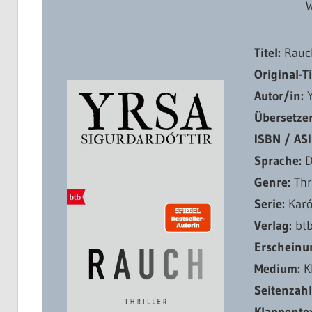
Titel:
Rauc
Original-Ti
Autor/in:
Y
Übersetze
ISBN / ASI
Sprache:
D
Genre:
Thr
Serie:
Karó
Verlag:
bt
Erscheinu
Medium:
K
Seitenzah