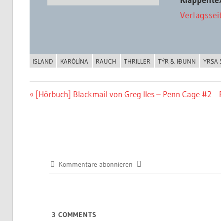
Klappentex
Verlagssei
ISLAND
KARÓLÍNA
RAUCH
THRILLER
TÝR & IÐUNN
YRSA 
BUCHIGES
Beitragsnavigation
Vorheriger
[Hörbuch] Blackmail von Greg Iles – Penn Cage #2
Beitrag:
Kommentare abonnieren
3
COMMENTS