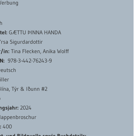
Werbung
h
tel:
GÆTTU ÞINNA HANDA
rsa Sigurdardottir
r/in:
Tina Flecken, Anika Wolff
N:
‎ 978-3-442-76243-9
eutsch
iller
lína, Týr & Iðunn #2
b
ngsjahr:
2024
lappenbroschur
l:
400