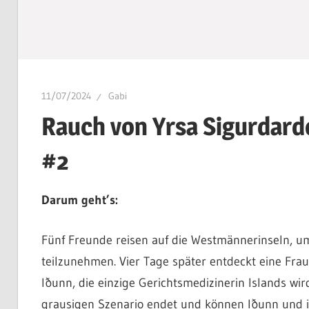
11/07/2024
Gabi
Rauch von Yrsa Sigurdardó
#2
Darum geht’s:
Fünf Freunde reisen auf die Westmännerinseln, u
teilzunehmen. Vier Tage später entdeckt eine Fr
Iðunn, die einzige Gerichtsmedizinerin Islands wi
grausigen Szenario endet und können Iðunn und i