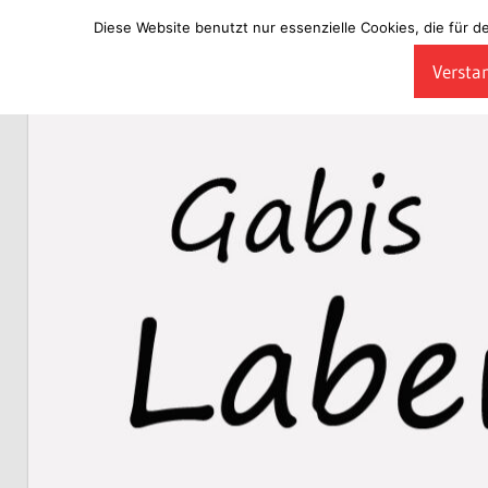
Diese Website benutzt nur essenzielle Cookies, die für d
Zum
Verstan
Inhalt
Laberladen
springen