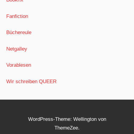
Fanfiction
Büchereule
Netgalley
Vorablesen
Wir schreiben QUEER
WordPress-Theme: Wellington von
ThemeZee.