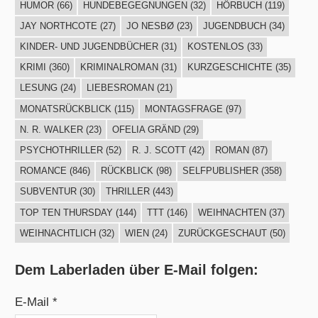
HUMOR
(66)
HUNDEBEGEGNUNGEN
(32)
HÖRBUCH
(119)
JAY NORTHCOTE
(27)
JO NESBØ
(23)
JUGENDBUCH
(34)
KINDER- UND JUGENDBÜCHER
(31)
KOSTENLOS
(33)
KRIMI
(360)
KRIMINALROMAN
(31)
KURZGESCHICHTE
(35)
LESUNG
(24)
LIEBESROMAN
(21)
MONATSRÜCKBLICK
(115)
MONTAGSFRAGE
(97)
N. R. WALKER
(23)
OFELIA GRÄND
(29)
PSYCHOTHRILLER
(52)
R. J. SCOTT
(42)
ROMAN
(87)
ROMANCE
(846)
RÜCKBLICK
(98)
SELFPUBLISHER
(358)
SUBVENTUR
(30)
THRILLER
(443)
TOP TEN THURSDAY
(144)
TTT
(146)
WEIHNACHTEN
(37)
WEIHNACHTLICH
(32)
WIEN
(24)
ZURÜCKGESCHAUT
(50)
Dem Laberladen über E-Mail folgen:
E-Mail *