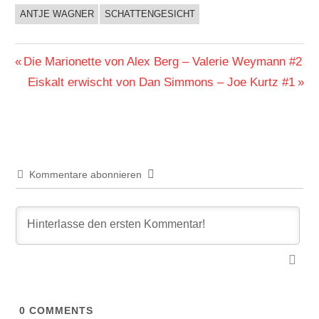
ANTJE WAGNER
SCHATTENGESICHT
BUCHIGES
Beitragsnavigation
Vorheriger
Die Marionette von Alex Berg – Valerie Weymann #2
Beitrag:
Nächster
Eiskalt erwischt von Dan Simmons – Joe Kurtz #1
Beitrag:
Kommentare abonnieren
0
COMMENTS