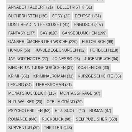
ANNABETH ALBERT
(21)
BELLETRISTIK
(31)
BÜCHERLISTEN
(136)
COSY
(22)
DEUTSCH
(61)
DON'T READ IN THE CLOSET
(41)
ENGLISCH
(397)
FANTASY
(137)
GAY
(820)
GÄNSEBLÜMCHEN
(199)
GÄNSEBLÜMCHEN DER WOCHE
(220)
HISTORISCH
(99)
HUMOR
(66)
HUNDEBEGEGNUNGEN
(32)
HÖRBUCH
(119)
JAY NORTHCOTE
(27)
JO NESBØ
(23)
JUGENDBUCH
(34)
KINDER- UND JUGENDBÜCHER
(31)
KOSTENLOS
(33)
KRIMI
(361)
KRIMINALROMAN
(31)
KURZGESCHICHTE
(35)
LESUNG
(24)
LIEBESROMAN
(21)
MONATSRÜCKBLICK
(115)
MONTAGSFRAGE
(97)
N. R. WALKER
(23)
OFELIA GRÄND
(29)
PSYCHOTHRILLER
(52)
R. J. SCOTT
(42)
ROMAN
(87)
ROMANCE
(846)
RÜCKBLICK
(98)
SELFPUBLISHER
(358)
SUBVENTUR
(30)
THRILLER
(443)