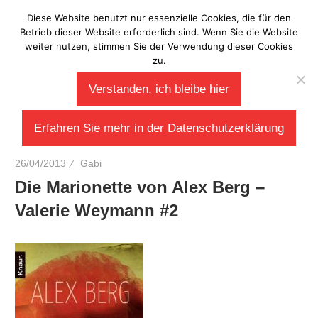
Zum
Diese Website benutzt nur essenzielle Cookies, die für den
Laberladen
Inhalt
Betrieb dieser Website erforderlich sind. Wenn Sie die Website
weiter nutzen, stimmen Sie der Verwendung dieser Cookies
springen
zu.
Verstanden, ich bleibe hier
Erfahren Sie mehr in der Datenschutzerklärung
26/04/2013
Gabi
Die Marionette von Alex Berg –
Valerie Weymann #2