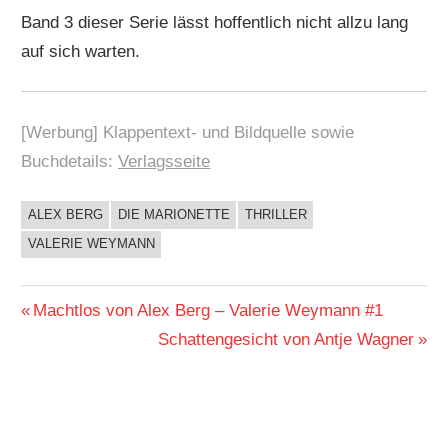
Band 3 dieser Serie lässt hoffentlich nicht allzu lang
auf sich warten.
[Werbung] Klappentext- und Bildquelle sowie
Buchdetails:
Verlagsseite
ALEX BERG
DIE MARIONETTE
THRILLER
BUCHIGES
VALERIE WEYMANN
Beitragsnavigation
Vorheriger
Machtlos von Alex Berg – Valerie Weymann #1
Beitrag:
Nächster
Schattengesicht von Antje Wagner
Beitrag: