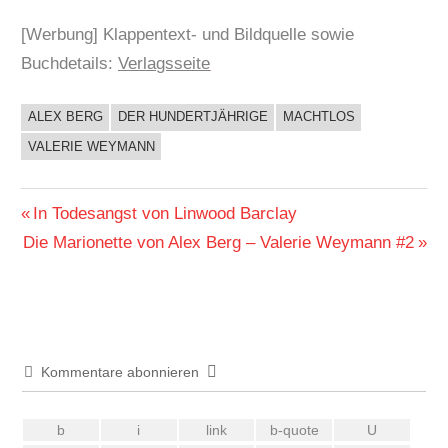
[Werbung] Klappentext- und Bildquelle sowie
Buchdetails:
Verlagsseite
ALEX BERG
DER HUNDERTJÄHRIGE
MACHTLOS
BUCHIGES
VALERIE WEYMANN
Beitragsnavigation
Vorheriger
In Todesangst von Linwood Barclay
Nächster
Beitrag:
Die Marionette von Alex Berg – Valerie Weymann #2
Beitrag:
Kommentare abonnieren