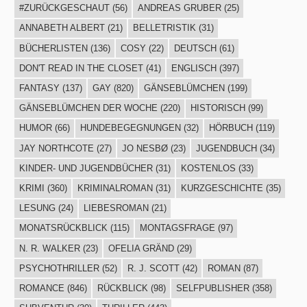
#ZURÜCKGESCHAUT
(56)
ANDREAS GRUBER
(25)
ANNABETH ALBERT
(21)
BELLETRISTIK
(31)
BÜCHERLISTEN
(136)
COSY
(22)
DEUTSCH
(61)
DON'T READ IN THE CLOSET
(41)
ENGLISCH
(397)
FANTASY
(137)
GAY
(820)
GÄNSEBLÜMCHEN
(199)
GÄNSEBLÜMCHEN DER WOCHE
(220)
HISTORISCH
(99)
HUMOR
(66)
HUNDEBEGEGNUNGEN
(32)
HÖRBUCH
(119)
JAY NORTHCOTE
(27)
JO NESBØ
(23)
JUGENDBUCH
(34)
KINDER- UND JUGENDBÜCHER
(31)
KOSTENLOS
(33)
KRIMI
(360)
KRIMINALROMAN
(31)
KURZGESCHICHTE
(35)
LESUNG
(24)
LIEBESROMAN
(21)
MONATSRÜCKBLICK
(115)
MONTAGSFRAGE
(97)
N. R. WALKER
(23)
OFELIA GRÄND
(29)
PSYCHOTHRILLER
(52)
R. J. SCOTT
(42)
ROMAN
(87)
ROMANCE
(846)
RÜCKBLICK
(98)
SELFPUBLISHER
(358)