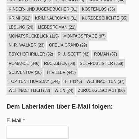
KINDER- UND JUGENDBÜCHER
(31)
KOSTENLOS
(33)
KRIMI
(361)
KRIMINALROMAN
(31)
KURZGESCHICHTE
(35)
LESUNG
(24)
LIEBESROMAN
(21)
MONATSRÜCKBLICK
(115)
MONTAGSFRAGE
(97)
N. R. WALKER
(23)
OFELIA GRÄND
(29)
PSYCHOTHRILLER
(52)
R. J. SCOTT
(42)
ROMAN
(87)
ROMANCE
(846)
RÜCKBLICK
(98)
SELFPUBLISHER
(358)
SUBVENTUR
(30)
THRILLER
(443)
TOP TEN THURSDAY
(144)
TTT
(146)
WEIHNACHTEN
(37)
WEIHNACHTLICH
(32)
WIEN
(24)
ZURÜCKGESCHAUT
(50)
Dem Laberladen über E-Mail folgen:
E-Mail *