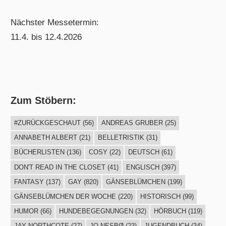
Nächster Messetermin:
11.4. bis 12.4.2026
Zum Stöbern:
#ZURÜCKGESCHAUT
(56)
ANDREAS GRUBER
(25)
ANNABETH ALBERT
(21)
BELLETRISTIK
(31)
BÜCHERLISTEN
(136)
COSY
(22)
DEUTSCH
(61)
DON'T READ IN THE CLOSET
(41)
ENGLISCH
(397)
FANTASY
(137)
GAY
(820)
GÄNSEBLÜMCHEN
(199)
GÄNSEBLÜMCHEN DER WOCHE
(220)
HISTORISCH
(99)
HUMOR
(66)
HUNDEBEGEGNUNGEN
(32)
HÖRBUCH
(119)
JAY NORTHCOTE
(27)
JO NESBØ
(23)
JUGENDBUCH
(34)