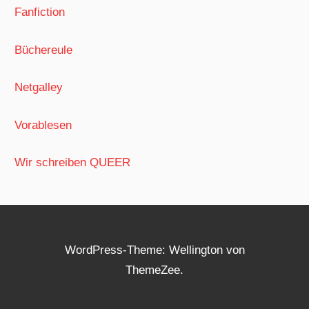
Fanfiction
Büchereule
Netgalley
Vorablesen
Wir schreiben QUEER
WordPress-Theme: Wellington von
ThemeZee.