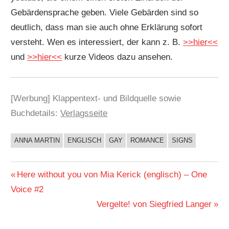
Gebärdensprache geben. Viele Gebärden sind so
deutlich, dass man sie auch ohne Erklärung sofort
versteht. Wen es interessiert, der kann z. B.
>>hier<<
und
>>hier<<
kurze Videos dazu ansehen.
[Werbung] Klappentext- und Bildquelle sowie
Buchdetails:
Verlagsseite
ANNA MARTIN
ENGLISCH
GAY
ROMANCE
SIGNS
BUCHIGES
Beitragsnavigation
Vorheriger
Here without you von Mia Kerick (englisch) – One
Beitrag:
Voice #2
Nächster
Vergelte! von Siegfried Langer
Beitrag: