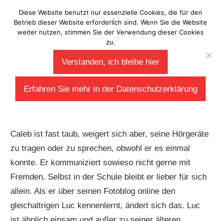
Zum
Diese Website benutzt nur essenzielle Cookies, die für den
Laberladen
Inhalt
Betrieb dieser Website erforderlich sind. Wenn Sie die Website
weiter nutzen, stimmen Sie der Verwendung dieser Cookies
springen
zu.
09/04/2015
Gabi
Verstanden, ich bleibe hier
Signs von Anna Martin (englisch)
Erfahren Sie mehr in der Datenschutzerklärung
Darum geht’s:
Caleb ist fast taub, weigert sich aber, seine Hörgeräte
zu tragen oder zu sprechen, obwohl er es einmal
konnte. Er kommuniziert sowieso nicht gerne mit
Fremden. Selbst in der Schule bleibt er lieber für sich
allein. Als er über seinen Fotoblog online den
gleichaltrigen Luc kennenlernt, ändert sich das. Luc
ist ähnlich einsam und außer zu seiner älteren