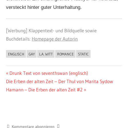
versteckt hinter guter Unterhaltung.
[Werbung] Klappentext- und Bildquelle sowie
Buchdetails:
Homepage der Autorin
ENGLISCH
GAY
L.A. WITT
ROMANCE
STATIC
BUCHIGES
Beitragsnavigation
Vorheriger
Drunk Text von seventhswan (englisch)
Nächster
Beitrag:
Die Erben der alten Zeit – Der Thul von Marita Sydow
Beitrag:
Hamann – Die Erben der alten Zeit #2
Kommentare abonnieren