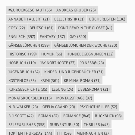
#ZURÜCKGESCHAUT
(56)
ANDREAS GRUBER
(25)
ANNABETH ALBERT
(21)
BELLETRISTIK
(31)
BÜCHERLISTEN
(136)
COSY
(22)
DEUTSCH
(61)
DON'T READ IN THE CLOSET
(41)
ENGLISCH
(397)
FANTASY
(137)
GAY
(820)
GÄNSEBLÜMCHEN
(199)
GÄNSEBLÜMCHEN DER WOCHE
(220)
HISTORISCH
(99)
HUMOR
(66)
HUNDEBEGEGNUNGEN
(32)
HÖRBUCH
(119)
JAY NORTHCOTE
(27)
JO NESBØ
(23)
JUGENDBUCH
(34)
KINDER- UND JUGENDBÜCHER
(31)
KOSTENLOS
(33)
KRIMI
(361)
KRIMINALROMAN
(31)
KURZGESCHICHTE
(35)
LESUNG
(24)
LIEBESROMAN
(21)
MONATSRÜCKBLICK
(115)
MONTAGSFRAGE
(97)
N. R. WALKER
(23)
OFELIA GRÄND
(29)
PSYCHOTHRILLER
(52)
R. J. SCOTT
(42)
ROMAN
(87)
ROMANCE
(846)
RÜCKBLICK
(98)
SELFPUBLISHER
(358)
SUBVENTUR
(30)
THRILLER
(443)
TOP TEN THURSDAY
(144)
TTT
(146)
WEIHNACHTEN
(37)