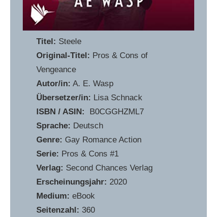
Titel:
Steele
Original-Titel:
Pros & Cons of
Vengeance
Autor/in:
A. E. Wasp
Übersetzer/in:
Lisa Schnack
ISBN / ASIN:
‎ B0CGGHZML7
Sprache:
Deutsch
Genre:
Gay Romance Action
Serie:
Pros & Cons #1
Verlag:
Second Chances Verlag
Erscheinungsjahr:
2020
Medium:
eBook
Seitenzahl:
360