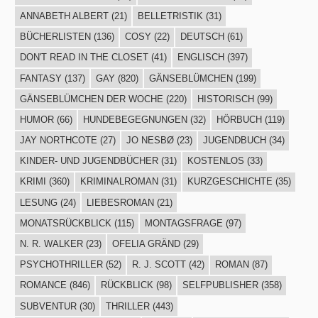
ANNABETH ALBERT
(21)
BELLETRISTIK
(31)
BÜCHERLISTEN
(136)
COSY
(22)
DEUTSCH
(61)
DON'T READ IN THE CLOSET
(41)
ENGLISCH
(397)
FANTASY
(137)
GAY
(820)
GÄNSEBLÜMCHEN
(199)
GÄNSEBLÜMCHEN DER WOCHE
(220)
HISTORISCH
(99)
HUMOR
(66)
HUNDEBEGEGNUNGEN
(32)
HÖRBUCH
(119)
JAY NORTHCOTE
(27)
JO NESBØ
(23)
JUGENDBUCH
(34)
KINDER- UND JUGENDBÜCHER
(31)
KOSTENLOS
(33)
KRIMI
(360)
KRIMINALROMAN
(31)
KURZGESCHICHTE
(35)
LESUNG
(24)
LIEBESROMAN
(21)
MONATSRÜCKBLICK
(115)
MONTAGSFRAGE
(97)
N. R. WALKER
(23)
OFELIA GRÄND
(29)
PSYCHOTHRILLER
(52)
R. J. SCOTT
(42)
ROMAN
(87)
ROMANCE
(846)
RÜCKBLICK
(98)
SELFPUBLISHER
(358)
SUBVENTUR
(30)
THRILLER
(443)