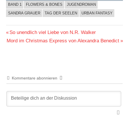
BAND 1
FLOWERS & BONES
JUGENDROMAN
BUCHIGES
SANDRA GRAUER
TAG DER SEELEN
URBAN FANTASY
Beitragsnavigation
Vorheriger
So unendlich viel Liebe von N.R. Walker
Nächster
Beitrag:
Mord im Christmas Express von Alexandra Benedict
Beitrag:
Kommentare abonnieren