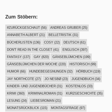
Zum Stöbern:
#ZURÜCKGESCHAUT
(56)
ANDREAS GRUBER
(25)
ANNABETH ALBERT
(21)
BELLETRISTIK
(31)
BÜCHERLISTEN
(136)
COSY
(22)
DEUTSCH
(61)
DON'T READ IN THE CLOSET
(41)
ENGLISCH
(397)
FANTASY
(137)
GAY
(820)
GÄNSEBLÜMCHEN
(199)
GÄNSEBLÜMCHEN DER WOCHE
(220)
HISTORISCH
(99)
HUMOR
(66)
HUNDEBEGEGNUNGEN
(32)
HÖRBUCH
(119)
JAY NORTHCOTE
(27)
JO NESBØ
(23)
JUGENDBUCH
(34)
KINDER- UND JUGENDBÜCHER
(31)
KOSTENLOS
(33)
KRIMI
(360)
KRIMINALROMAN
(31)
KURZGESCHICHTE
(35)
LESUNG
(24)
LIEBESROMAN
(21)
MONATSRÜCKBLICK
(115)
MONTAGSFRAGE
(97)