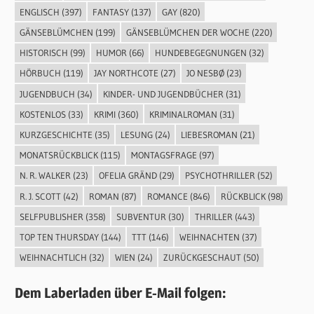
ENGLISCH
(397)
FANTASY
(137)
GAY
(820)
GÄNSEBLÜMCHEN
(199)
GÄNSEBLÜMCHEN DER WOCHE
(220)
HISTORISCH
(99)
HUMOR
(66)
HUNDEBEGEGNUNGEN
(32)
HÖRBUCH
(119)
JAY NORTHCOTE
(27)
JO NESBØ
(23)
JUGENDBUCH
(34)
KINDER- UND JUGENDBÜCHER
(31)
KOSTENLOS
(33)
KRIMI
(360)
KRIMINALROMAN
(31)
KURZGESCHICHTE
(35)
LESUNG
(24)
LIEBESROMAN
(21)
MONATSRÜCKBLICK
(115)
MONTAGSFRAGE
(97)
N. R. WALKER
(23)
OFELIA GRÄND
(29)
PSYCHOTHRILLER
(52)
R. J. SCOTT
(42)
ROMAN
(87)
ROMANCE
(846)
RÜCKBLICK
(98)
SELFPUBLISHER
(358)
SUBVENTUR
(30)
THRILLER
(443)
TOP TEN THURSDAY
(144)
TTT
(146)
WEIHNACHTEN
(37)
WEIHNACHTLICH
(32)
WIEN
(24)
ZURÜCKGESCHAUT
(50)
Dem Laberladen über E-Mail folgen: