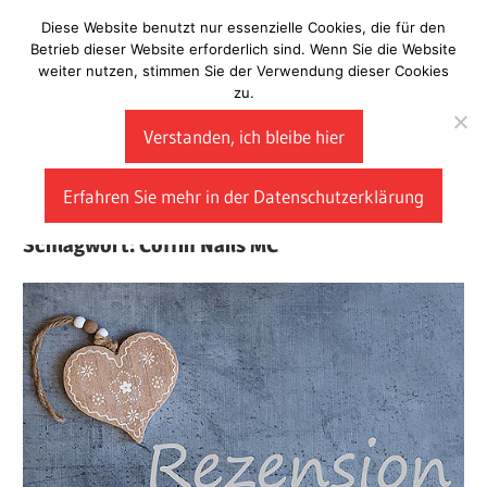
Zum
Diese Website benutzt nur essenzielle Cookies, die für den
Laberladen
Inhalt
Betrieb dieser Website erforderlich sind. Wenn Sie die Website
weiter nutzen, stimmen Sie der Verwendung dieser Cookies
springen
zu.
Verstanden, ich bleibe hier
Erfahren Sie mehr in der Datenschutzerklärung
Schlagwort:
Coffin Nails MC