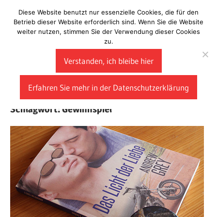
Zum
Diese Website benutzt nur essenzielle Cookies, die für den
Laberladen
Inhalt
Betrieb dieser Website erforderlich sind. Wenn Sie die Website
weiter nutzen, stimmen Sie der Verwendung dieser Cookies
springen
zu.
Verstanden, ich bleibe hier
Erfahren Sie mehr in der Datenschutzerklärung
Schlagwort:
Gewinnspiel