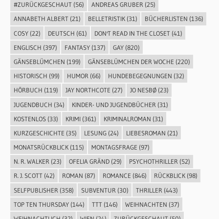
#ZURÜCKGESCHAUT
(56)
ANDREAS GRUBER
(25)
ANNABETH ALBERT
(21)
BELLETRISTIK
(31)
BÜCHERLISTEN
(136)
COSY
(22)
DEUTSCH
(61)
DON'T READ IN THE CLOSET
(41)
ENGLISCH
(397)
FANTASY
(137)
GAY
(820)
GÄNSEBLÜMCHEN
(199)
GÄNSEBLÜMCHEN DER WOCHE
(220)
HISTORISCH
(99)
HUMOR
(66)
HUNDEBEGEGNUNGEN
(32)
HÖRBUCH
(119)
JAY NORTHCOTE
(27)
JO NESBØ
(23)
JUGENDBUCH
(34)
KINDER- UND JUGENDBÜCHER
(31)
KOSTENLOS
(33)
KRIMI
(361)
KRIMINALROMAN
(31)
KURZGESCHICHTE
(35)
LESUNG
(24)
LIEBESROMAN
(21)
MONATSRÜCKBLICK
(115)
MONTAGSFRAGE
(97)
N. R. WALKER
(23)
OFELIA GRÄND
(29)
PSYCHOTHRILLER
(52)
R. J. SCOTT
(42)
ROMAN
(87)
ROMANCE
(846)
RÜCKBLICK
(98)
SELFPUBLISHER
(358)
SUBVENTUR
(30)
THRILLER
(443)
TOP TEN THURSDAY
(144)
TTT
(146)
WEIHNACHTEN
(37)
WEIHNACHTLICH
(32)
WIEN
(24)
ZURÜCKGESCHAUT
(50)