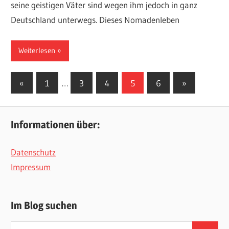
seine geistigen Väter sind wegen ihm jedoch in ganz
Deutschland unterwegs. Dieses Nomadenleben
Weiterlesen
Seitennummerierung
Vorherige
Nächste
«
1
…
3
4
5
6
»
Beiträge
Beiträge
der
Beiträge
Informationen über:
Datenschutz
Impressum
Im Blog suchen
Suchen