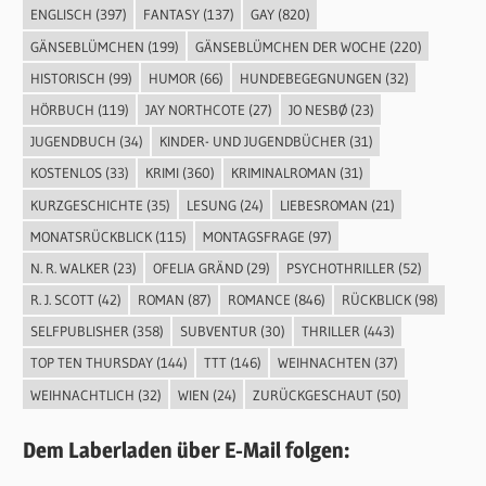
ENGLISCH
(397)
FANTASY
(137)
GAY
(820)
GÄNSEBLÜMCHEN
(199)
GÄNSEBLÜMCHEN DER WOCHE
(220)
HISTORISCH
(99)
HUMOR
(66)
HUNDEBEGEGNUNGEN
(32)
HÖRBUCH
(119)
JAY NORTHCOTE
(27)
JO NESBØ
(23)
JUGENDBUCH
(34)
KINDER- UND JUGENDBÜCHER
(31)
KOSTENLOS
(33)
KRIMI
(360)
KRIMINALROMAN
(31)
KURZGESCHICHTE
(35)
LESUNG
(24)
LIEBESROMAN
(21)
MONATSRÜCKBLICK
(115)
MONTAGSFRAGE
(97)
N. R. WALKER
(23)
OFELIA GRÄND
(29)
PSYCHOTHRILLER
(52)
R. J. SCOTT
(42)
ROMAN
(87)
ROMANCE
(846)
RÜCKBLICK
(98)
SELFPUBLISHER
(358)
SUBVENTUR
(30)
THRILLER
(443)
TOP TEN THURSDAY
(144)
TTT
(146)
WEIHNACHTEN
(37)
WEIHNACHTLICH
(32)
WIEN
(24)
ZURÜCKGESCHAUT
(50)
Dem Laberladen über E-Mail folgen: