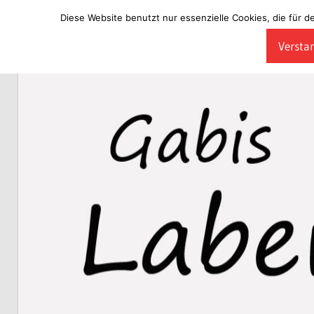
Diese Website benutzt nur essenzielle Cookies, die für d
Zum
Verstan
Inhalt
Laberladen
springen