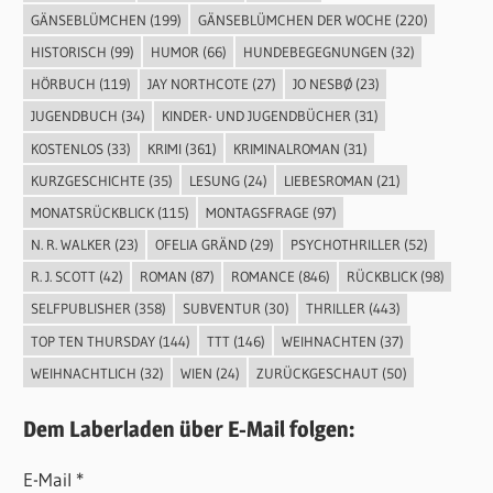
GÄNSEBLÜMCHEN
(199)
GÄNSEBLÜMCHEN DER WOCHE
(220)
HISTORISCH
(99)
HUMOR
(66)
HUNDEBEGEGNUNGEN
(32)
HÖRBUCH
(119)
JAY NORTHCOTE
(27)
JO NESBØ
(23)
JUGENDBUCH
(34)
KINDER- UND JUGENDBÜCHER
(31)
KOSTENLOS
(33)
KRIMI
(361)
KRIMINALROMAN
(31)
KURZGESCHICHTE
(35)
LESUNG
(24)
LIEBESROMAN
(21)
MONATSRÜCKBLICK
(115)
MONTAGSFRAGE
(97)
N. R. WALKER
(23)
OFELIA GRÄND
(29)
PSYCHOTHRILLER
(52)
R. J. SCOTT
(42)
ROMAN
(87)
ROMANCE
(846)
RÜCKBLICK
(98)
SELFPUBLISHER
(358)
SUBVENTUR
(30)
THRILLER
(443)
TOP TEN THURSDAY
(144)
TTT
(146)
WEIHNACHTEN
(37)
WEIHNACHTLICH
(32)
WIEN
(24)
ZURÜCKGESCHAUT
(50)
Dem Laberladen über E-Mail folgen:
E-Mail *