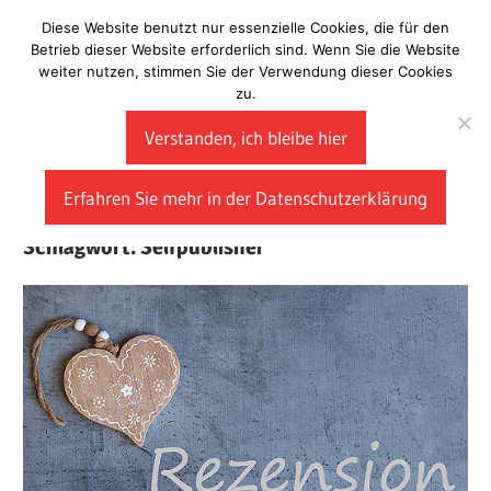
Zum
Diese Website benutzt nur essenzielle Cookies, die für den
Laberladen
Inhalt
Betrieb dieser Website erforderlich sind. Wenn Sie die Website
weiter nutzen, stimmen Sie der Verwendung dieser Cookies
springen
zu.
Verstanden, ich bleibe hier
Erfahren Sie mehr in der Datenschutzerklärung
Schlagwort:
Selfpublisher