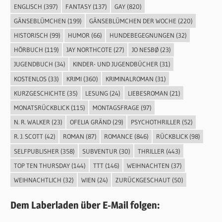
ENGLISCH
(397)
FANTASY
(137)
GAY
(820)
GÄNSEBLÜMCHEN
(199)
GÄNSEBLÜMCHEN DER WOCHE
(220)
HISTORISCH
(99)
HUMOR
(66)
HUNDEBEGEGNUNGEN
(32)
HÖRBUCH
(119)
JAY NORTHCOTE
(27)
JO NESBØ
(23)
JUGENDBUCH
(34)
KINDER- UND JUGENDBÜCHER
(31)
KOSTENLOS
(33)
KRIMI
(360)
KRIMINALROMAN
(31)
KURZGESCHICHTE
(35)
LESUNG
(24)
LIEBESROMAN
(21)
MONATSRÜCKBLICK
(115)
MONTAGSFRAGE
(97)
N. R. WALKER
(23)
OFELIA GRÄND
(29)
PSYCHOTHRILLER
(52)
R. J. SCOTT
(42)
ROMAN
(87)
ROMANCE
(846)
RÜCKBLICK
(98)
SELFPUBLISHER
(358)
SUBVENTUR
(30)
THRILLER
(443)
TOP TEN THURSDAY
(144)
TTT
(146)
WEIHNACHTEN
(37)
WEIHNACHTLICH
(32)
WIEN
(24)
ZURÜCKGESCHAUT
(50)
Dem Laberladen über E-Mail folgen: