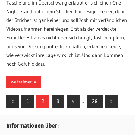
Tasche und im Überschwang erlaubt er sich einen One
Night Stand mit einem Stricher. Ein riesiger Fehler, denn
der Stricher ist gar keiner und soll Josh mit verfänglichen
Videoaufnahmen hereinlegen. Erst als der verdeckte
Ermittler Ethan es nicht über sich bringt, Josh zu opfern,
um seine Deckung aufrecht zu halten, erkennen beide,
wie verzwickt ihre Lage wirklich ist. Und dann kommen
noch Gefühle dazu.
Weiterlesen
Seitennummerierung
Vorherige
Nächste
«
1
2
3
4
…
28
»
Beiträge
Beiträge
der
Beiträge
Informationen über: