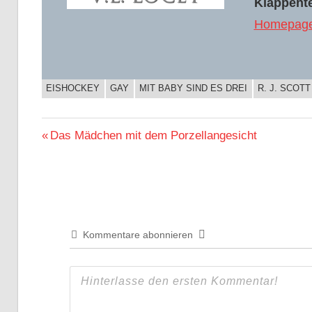
Klappente
Homepage 
EISHOCKEY
GAY
MIT BABY SIND ES DREI
R. J. SCOTT
BUCHIGES
Beitragsnavigation
Vorheriger
Das Mädchen mit dem Porzellangesicht
Beitrag:
Kommentare abonnieren