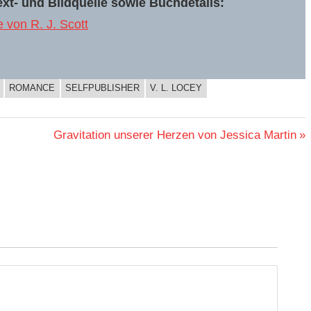
xt- und Bildquelle sowie Buchdetails:
von R. J. Scott
ROMANCE
SELFPUBLISHER
V. L. LOCEY
Nächster
Gravitation unserer Herzen von Jessica Martin
Beitrag: