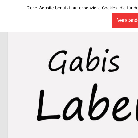
Diese Website benutzt nur essenzielle Cookies, die für d
Zum
Verstande
Inhalt
Laberladen
springen