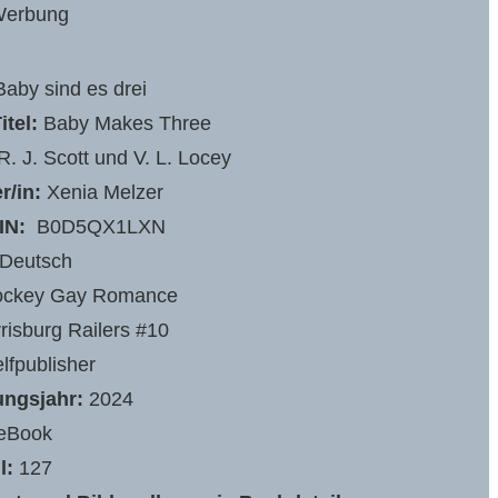
erbung
Baby sind es drei
itel:
Baby Makes Three
. J. Scott und V. L. Locey
r/in:
Xenia Melzer
IN:
‎ B0D5QX1LXN
Deutsch
ckey Gay Romance
risburg Railers #10
lfpublisher
ungsjahr:
2024
eBook
l:
127