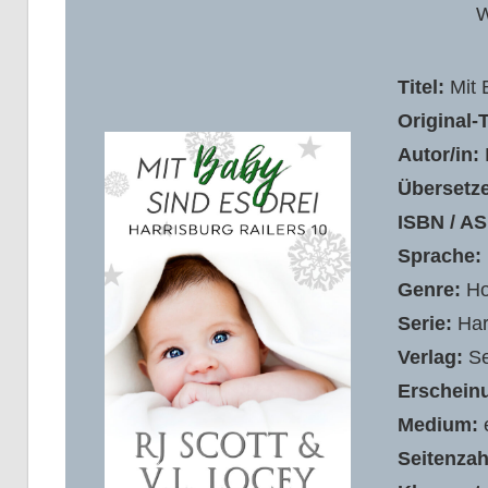
W
Titel:
Mit 
Original-T
Autor/in:
R
Übersetze
ISBN / AS
Sprache:
Genre:
Ho
Serie:
Har
Verlag:
Se
Erschein
Medium:
Seitenzah