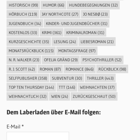
HISTORISCH
(99)
HUMOR
(66)
HUNDEBEGEGNUNGEN
(32)
HÖRBUCH
(119)
JAY NORTHCOTE
(27)
JO NESBØ
(23)
JUGENDBUCH
(34)
KINDER- UND JUGENDBÜCHER
(31)
KOSTENLOS
(33)
KRIMI
(361)
KRIMINALROMAN
(31)
KURZGESCHICHTE
(35)
LESUNG
(24)
LIEBESROMAN
(21)
MONATSRÜCKBLICK
(115)
MONTAGSFRAGE
(97)
N. R. WALKER
(23)
OFELIA GRÄND
(29)
PSYCHOTHRILLER
(52)
R. J. SCOTT
(42)
ROMAN
(87)
ROMANCE
(846)
RÜCKBLICK
(98)
SELFPUBLISHER
(358)
SUBVENTUR
(30)
THRILLER
(443)
TOP TEN THURSDAY
(144)
TTT
(146)
WEIHNACHTEN
(37)
WEIHNACHTLICH
(32)
WIEN
(24)
ZURÜCKGESCHAUT
(50)
Dem Laberladen über E-Mail folgen:
E-Mail *