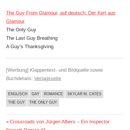
The Guy From Glamour, auf deutsch: Der Kerl aus
Glamour
The Only Guy
The Last Guy Breathing
A Guy’s Thanksgiving
[Werbung] Klappentext- und Bildquelle sowie
Buchdetails:
Verlagsseite
ENGLISCH
GAY
ROMANCE
SKYLAR M. CATES
BUCHIGES
THE GUY
THE ONLY GUY
Beitragsnavigation
Vorheriger
Crossroads von Jürgen Albers – Ein Inspector
Beitrag: