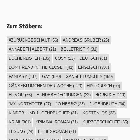
Zum Stöbern:
#ZURÜCKGESCHAUT
(56)
ANDREAS GRUBER
(25)
ANNABETH ALBERT
(21)
BELLETRISTIK
(31)
BÜCHERLISTEN
(136)
COSY
(22)
DEUTSCH
(61)
DON'T READ IN THE CLOSET
(41)
ENGLISCH
(397)
FANTASY
(137)
GAY
(820)
GÄNSEBLÜMCHEN
(199)
GÄNSEBLÜMCHEN DER WOCHE
(220)
HISTORISCH
(99)
HUMOR
(66)
HUNDEBEGEGNUNGEN
(32)
HÖRBUCH
(119)
JAY NORTHCOTE
(27)
JO NESBØ
(23)
JUGENDBUCH
(34)
KINDER- UND JUGENDBÜCHER
(31)
KOSTENLOS
(33)
KRIMI
(361)
KRIMINALROMAN
(31)
KURZGESCHICHTE
(35)
LESUNG
(24)
LIEBESROMAN
(21)