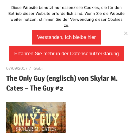
Zum
Diese Website benutzt nur essenzielle Cookies, die für den
Laberladen
Inhalt
Betrieb dieser Website erforderlich sind. Wenn Sie die Website
weiter nutzen, stimmen Sie der Verwendung dieser Cookies
springen
zu.
Verstanden, ich bleibe hier
Erfahren Sie mehr in der Datenschutzerklärung
07/09/2017
Gabi
The Only Guy (englisch) von Skylar M.
Cates – The Guy #2