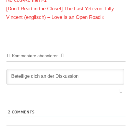
Norcott-Roman #1
Nächster
[Don’t Read in the Closet] The Last Yeti von Tully
Beitrag:
Vincent (englisch) – Love is an Open Road
Kommentare abonnieren
2
COMMENTS