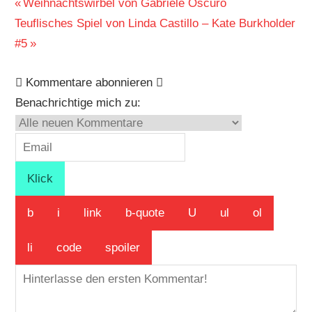
Beitragsnavigation
Vorheriger
Weihnachtswirbel von Gabriele Oscuro
Nächster
Beitrag:
Teuflisches Spiel von Linda Castillo – Kate Burkholder
Beitrag:
#5
Kommentare abonnieren
Benachrichtige mich zu: