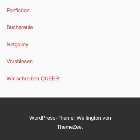
Fanfiction
Büchereule
Netgalley
Vorablesen
Wir schreiben QUEER
WordPress-Theme: Wellington von
ThemeZee.