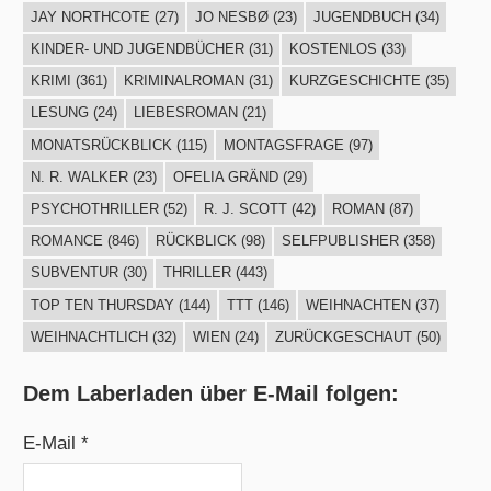
JAY NORTHCOTE
(27)
JO NESBØ
(23)
JUGENDBUCH
(34)
KINDER- UND JUGENDBÜCHER
(31)
KOSTENLOS
(33)
KRIMI
(361)
KRIMINALROMAN
(31)
KURZGESCHICHTE
(35)
LESUNG
(24)
LIEBESROMAN
(21)
MONATSRÜCKBLICK
(115)
MONTAGSFRAGE
(97)
N. R. WALKER
(23)
OFELIA GRÄND
(29)
PSYCHOTHRILLER
(52)
R. J. SCOTT
(42)
ROMAN
(87)
ROMANCE
(846)
RÜCKBLICK
(98)
SELFPUBLISHER
(358)
SUBVENTUR
(30)
THRILLER
(443)
TOP TEN THURSDAY
(144)
TTT
(146)
WEIHNACHTEN
(37)
WEIHNACHTLICH
(32)
WIEN
(24)
ZURÜCKGESCHAUT
(50)
Dem Laberladen über E-Mail folgen:
E-Mail *