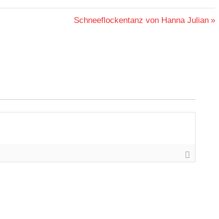
Nächster
Schneeflockentanz von Hanna Julian
Beitrag: