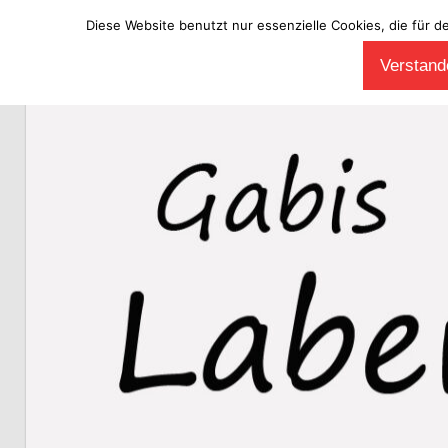
Diese Website benutzt nur essenzielle Cookies, die für d
Zum
Verstande
Inhalt
Laberladen
springen