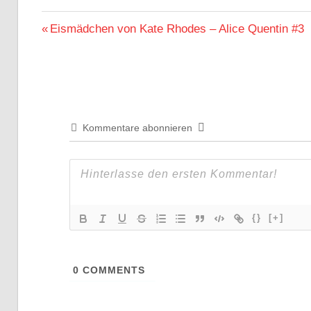
Beitragsnavigation
Vorheriger
Eismädchen von Kate Rhodes – Alice Quentin #3
Beitrag:
Kommentare abonnieren
{}
[+]
0
COMMENTS