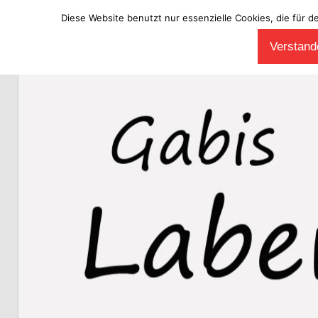
Diese Website benutzt nur essenzielle Cookies, die für d
Zum
Verstande
Inhalt
Laberladen
springen