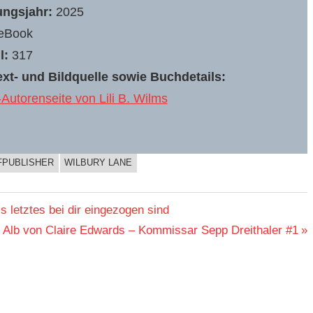
ungsjahr:
2025
eBook
l:
317
xt- und Bildquelle sowie Buchdetails:
utorenseite von Lili B. Wilms
FPUBLISHER
WILBURY LANE
s letztes bei dir eingezogen sind
 Alb von Claire Edwards – Kommissar Sepp Dreithaler #1