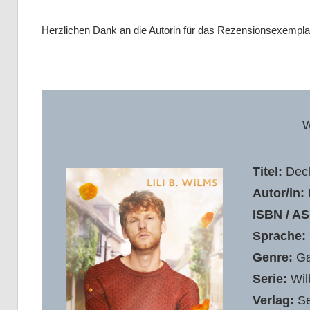
Herzlichen Dank an die Autorin für das Rezensionsexempla
W
Titel:
Decl
Autor/in:
L
ISBN / AS
Sprache:
Genre:
G
Serie:
Wil
Verlag:
Se