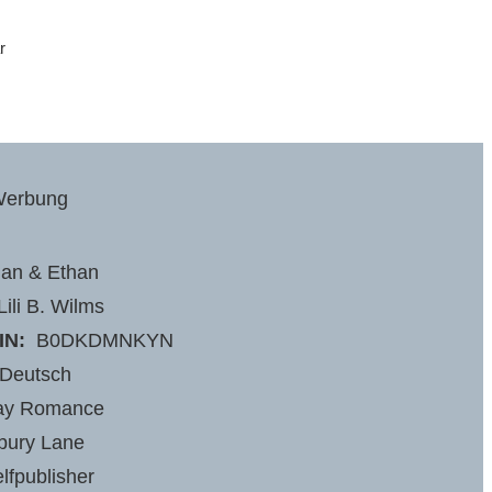
r
erbung
an & Ethan
ili B. Wilms
IN:
‎ B0DKDMNKYN
Deutsch
ay Romance
bury Lane
lfpublisher