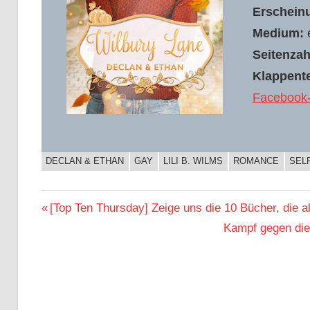
Erschein
Medium:
Seitenzah
Klappente
Facebook-A
DECLAN & ETHAN
GAY
LILI B. WILMS
ROMANCE
SEL
BUCHIGES
Beitragsnavigation
Vorheriger
[Top Ten Thursday] Zeige uns die 10 Bücher, die al
Beitrag:
Nächster
Kampf gegen die
Beitrag: