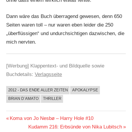
ohne dass einem wirklich etwas fehlte.
Dann wäre das Buch überragend gewesen, denn 650
Seiten waren toll – nur waren eben leider die 250
„überflüssigen“ und undurchsichtigen dazwischen, die
mich nervten.
[Werbung] Klappentext- und Bildquelle sowie
Buchdetails:
Verlagsseite
2012 - DAS ENDE ALLER ZEITEN
APOKALYPSE
BUCHIGES
BRIAN D`AMATO
THRILLER
Beitragsnavigation
Vorheriger
Koma von Jo Nesbø – Harry Hole #10
Beitrag:
Nächster
Kudamm 216: Erbsünde von Nika Lubitsch