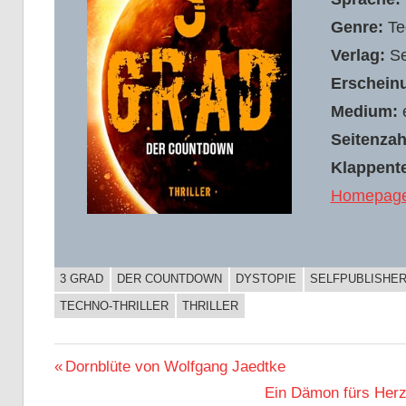
Genre:
Tec
Verlag:
Se
Erschein
Medium:
Seitenzah
Klappente
Homepage 
3 GRAD
DER COUNTDOWN
DYSTOPIE
SELFPUBLISHE
BUCHIGES
TECHNO-THRILLER
THRILLER
Beitragsnavigation
Vorheriger
Dornblüte von Wolfgang Jaedtke
Beitrag:
Nächster
Ein Dämon fürs Herz