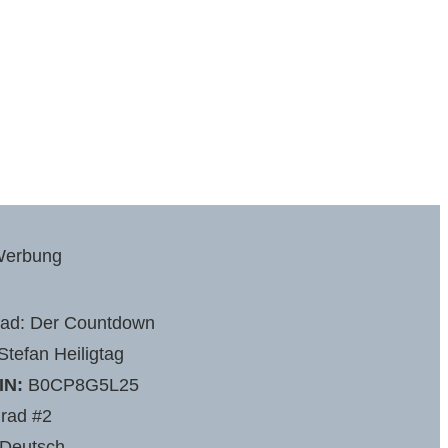
erbung
ad: Der Countdown
tefan Heiligtag
IN:
‎B0CP8G5L25
rad #2
Deutsch