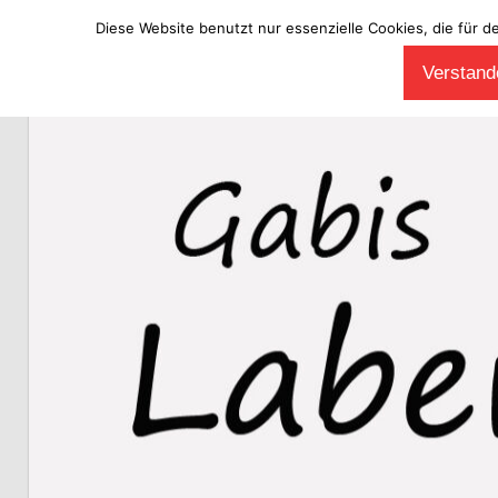
Diese Website benutzt nur essenzielle Cookies, die für d
Zum
Verstande
Inhalt
Laberladen
springen