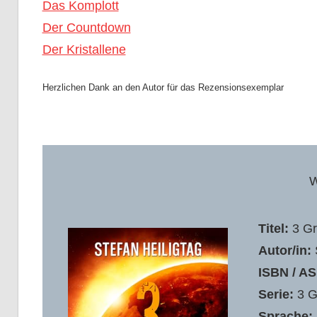
Das Komplott
Der Countdown
Der Kristallene
Herzlichen Dank an den Autor für das Rezensionsexemplar
W
Titel:
3 Gr
Autor/in:
S
ISBN / AS
Serie:
3 G
Sprache: