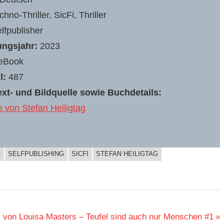
hno-Thriller, SicFi, Thriller
lfpublisher
ungsjahr:
2023
eBook
l:
487
xt- und Bildquelle sowie Buchdetails:
von Stefan Heiligtag
R
SELFPUBLISHING
SICFI
STEFAN HEILIGTAG
 von Louisa Masters – Teufel sind auch nur Menschen #1