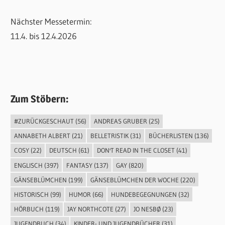
Nächster Messetermin:
11.4. bis 12.4.2026
Zum Stöbern:
#ZURÜCKGESCHAUT
(56)
ANDREAS GRUBER
(25)
ANNABETH ALBERT
(21)
BELLETRISTIK
(31)
BÜCHERLISTEN
(136)
COSY
(22)
DEUTSCH
(61)
DON'T READ IN THE CLOSET
(41)
ENGLISCH
(397)
FANTASY
(137)
GAY
(820)
GÄNSEBLÜMCHEN
(199)
GÄNSEBLÜMCHEN DER WOCHE
(220)
HISTORISCH
(99)
HUMOR
(66)
HUNDEBEGEGNUNGEN
(32)
HÖRBUCH
(119)
JAY NORTHCOTE
(27)
JO NESBØ
(23)
JUGENDBUCH
(34)
KINDER- UND JUGENDBÜCHER
(31)