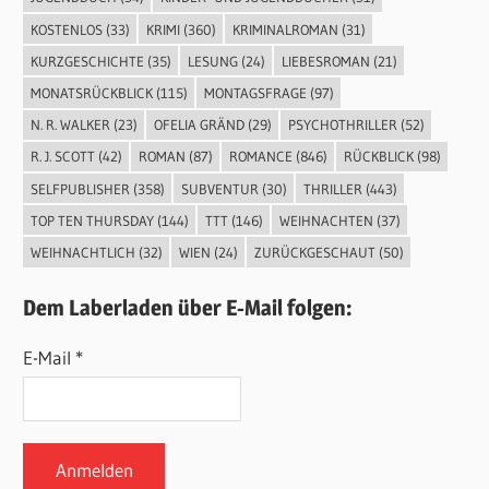
KOSTENLOS
(33)
KRIMI
(360)
KRIMINALROMAN
(31)
KURZGESCHICHTE
(35)
LESUNG
(24)
LIEBESROMAN
(21)
MONATSRÜCKBLICK
(115)
MONTAGSFRAGE
(97)
N. R. WALKER
(23)
OFELIA GRÄND
(29)
PSYCHOTHRILLER
(52)
R. J. SCOTT
(42)
ROMAN
(87)
ROMANCE
(846)
RÜCKBLICK
(98)
SELFPUBLISHER
(358)
SUBVENTUR
(30)
THRILLER
(443)
TOP TEN THURSDAY
(144)
TTT
(146)
WEIHNACHTEN
(37)
WEIHNACHTLICH
(32)
WIEN
(24)
ZURÜCKGESCHAUT
(50)
Dem Laberladen über E-Mail folgen:
E-Mail *