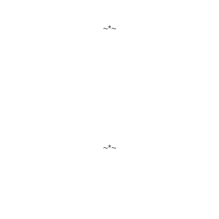
~*~
~*~