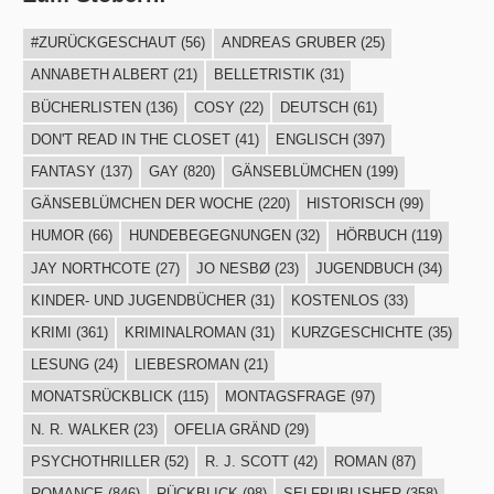
#ZURÜCKGESCHAUT
(56)
ANDREAS GRUBER
(25)
ANNABETH ALBERT
(21)
BELLETRISTIK
(31)
BÜCHERLISTEN
(136)
COSY
(22)
DEUTSCH
(61)
DON'T READ IN THE CLOSET
(41)
ENGLISCH
(397)
FANTASY
(137)
GAY
(820)
GÄNSEBLÜMCHEN
(199)
GÄNSEBLÜMCHEN DER WOCHE
(220)
HISTORISCH
(99)
HUMOR
(66)
HUNDEBEGEGNUNGEN
(32)
HÖRBUCH
(119)
JAY NORTHCOTE
(27)
JO NESBØ
(23)
JUGENDBUCH
(34)
KINDER- UND JUGENDBÜCHER
(31)
KOSTENLOS
(33)
KRIMI
(361)
KRIMINALROMAN
(31)
KURZGESCHICHTE
(35)
LESUNG
(24)
LIEBESROMAN
(21)
MONATSRÜCKBLICK
(115)
MONTAGSFRAGE
(97)
N. R. WALKER
(23)
OFELIA GRÄND
(29)
PSYCHOTHRILLER
(52)
R. J. SCOTT
(42)
ROMAN
(87)
ROMANCE
(846)
RÜCKBLICK
(98)
SELFPUBLISHER
(358)