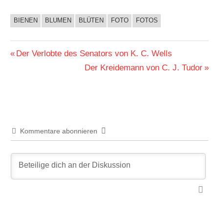
BIENEN
BLUMEN
BLÜTEN
FOTO
FOTOS
FOTO
Beitragsnavigation
Vorheriger
Der Verlobte des Senators von K. C. Wells
Beitrag:
Nächster
Der Kreidemann von C. J. Tudor
Beitrag:
Kommentare abonnieren