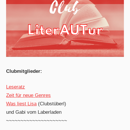
Clubmitglieder:
Leseratz
Zeit für neue Genres
Was liest Lisa
(Clubstüberl)
und Gabi vom Laberladen
~~~~~~~~~~~~~~~~~~~~~