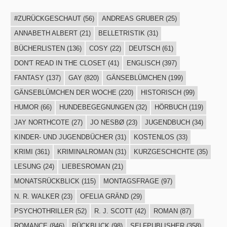
#ZURÜCKGESCHAUT
(56)
ANDREAS GRUBER
(25)
ANNABETH ALBERT
(21)
BELLETRISTIK
(31)
BÜCHERLISTEN
(136)
COSY
(22)
DEUTSCH
(61)
DON'T READ IN THE CLOSET
(41)
ENGLISCH
(397)
FANTASY
(137)
GAY
(820)
GÄNSEBLÜMCHEN
(199)
GÄNSEBLÜMCHEN DER WOCHE
(220)
HISTORISCH
(99)
HUMOR
(66)
HUNDEBEGEGNUNGEN
(32)
HÖRBUCH
(119)
JAY NORTHCOTE
(27)
JO NESBØ
(23)
JUGENDBUCH
(34)
KINDER- UND JUGENDBÜCHER
(31)
KOSTENLOS
(33)
KRIMI
(361)
KRIMINALROMAN
(31)
KURZGESCHICHTE
(35)
LESUNG
(24)
LIEBESROMAN
(21)
MONATSRÜCKBLICK
(115)
MONTAGSFRAGE
(97)
N. R. WALKER
(23)
OFELIA GRÄND
(29)
PSYCHOTHRILLER
(52)
R. J. SCOTT
(42)
ROMAN
(87)
ROMANCE
(846)
RÜCKBLICK
(98)
SELFPUBLISHER
(358)