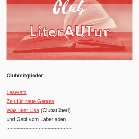
Clubmitglieder:
Leseratz
Zeit für neue Genres
Was liest Lisa
(Clubstüberl)
und Gabi vom Laberladen
~~~~~~~~~~~~~~~~~~~~~