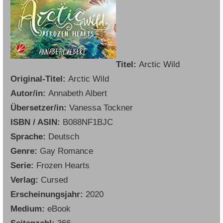
Titel:
Arctic Wild
Original-Titel:
Arctic Wild
Autor/in:
Annabeth Albert
Übersetzer/in:
Vanessa Tockner
ISBN / ASIN:
B088NF1BJC
Sprache:
Deutsch
Genre:
Gay Romance
Serie:
Frozen Hearts
Verlag:
Cursed
Erscheinungsjahr:
2020
Medium:
eBook