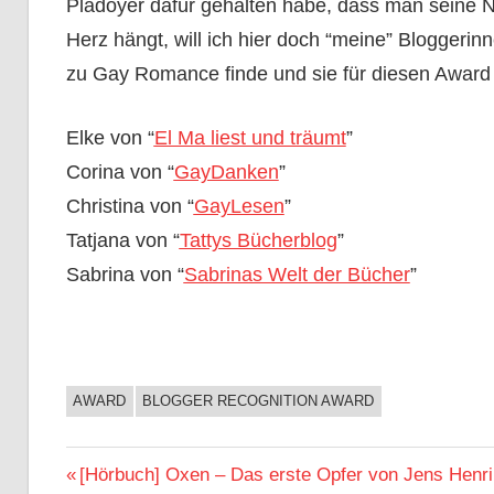
Plädoyer dafür gehalten habe, dass man seine N
Herz hängt, will ich hier doch “meine” Bloggeri
zu Gay Romance finde und sie für diesen Award
Elke von “
El Ma liest und träumt
”
Corina von “
GayDanken
”
Christina von “
GayLesen
”
Tatjana von “
Tattys Bücherblog
”
Sabrina von “
Sabrinas Welt der Bücher
”
AWARD
BLOGGER RECOGNITION AWARD
BUCHIGES
Beitragsnavigation
Vorheriger
[Hörbuch] Oxen – Das erste Opfer von Jens Henri