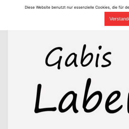
Diese Website benutzt nur essenzielle Cookies, die für d
Zum
Verstande
Inhalt
Laberladen
springen