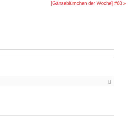
Nächster
[Gänseblümchen der Woche] #60
Beitrag: