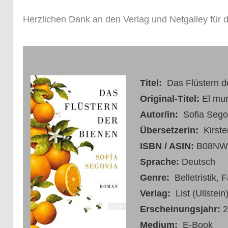
Herzlichen Dank an den Verlag und Netgalley für
Titel:
Das Flüstern d
Original-Titel:
El mur
Autor/in:
Sofia Sego
Übersetzerin:
Kirst
ISBN / ASIN:
B08NW
Sprache:
Deutsch
Genre:
Belletristik,
Verlag:
List (Ullstein
Erscheinungsjahr:
2
Medium:
E-Book