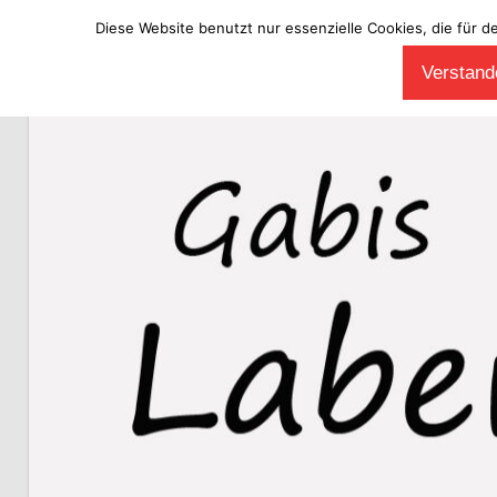
Diese Website benutzt nur essenzielle Cookies, die für d
Zum
Verstande
Inhalt
Laberladen
springen