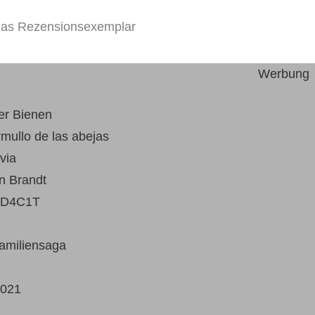
 das Rezensionsexemplar
Werbung
er Bienen
mullo de las abejas
via
en Brandt
D4C1T
 Familiensaga
)
021