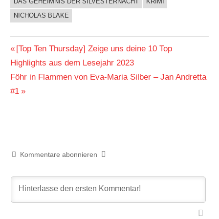
DAS GEHEIMNIS DER SILVESTERNACHT
KRIMI
BUCHIGES
NICHOLAS BLAKE
Beitragsnavigation
Vorheriger
[Top Ten Thursday] Zeige uns deine 10 Top
Beitrag:
Highlights aus dem Lesejahr 2023
Nächster
Föhr in Flammen von Eva-Maria Silber – Jan Andretta
Beitrag:
#1
Kommentare abonnieren