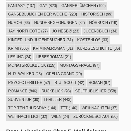
FANTASY
(137)
GAY
(820)
GÄNSEBLÜMCHEN
(199)
GÄNSEBLÜMCHEN DER WOCHE
(220)
HISTORISCH
(99)
HUMOR
(66)
HUNDEBEGEGNUNGEN
(32)
HÖRBUCH
(119)
JAY NORTHCOTE
(27)
JO NESBØ
(23)
JUGENDBUCH
(34)
KINDER- UND JUGENDBÜCHER
(31)
KOSTENLOS
(33)
KRIMI
(360)
KRIMINALROMAN
(31)
KURZGESCHICHTE
(35)
LESUNG
(24)
LIEBESROMAN
(21)
MONATSRÜCKBLICK
(115)
MONTAGSFRAGE
(97)
N. R. WALKER
(23)
OFELIA GRÄND
(29)
PSYCHOTHRILLER
(52)
R. J. SCOTT
(42)
ROMAN
(87)
ROMANCE
(846)
RÜCKBLICK
(98)
SELFPUBLISHER
(358)
SUBVENTUR
(30)
THRILLER
(443)
TOP TEN THURSDAY
(144)
TTT
(146)
WEIHNACHTEN
(37)
WEIHNACHTLICH
(32)
WIEN
(24)
ZURÜCKGESCHAUT
(50)