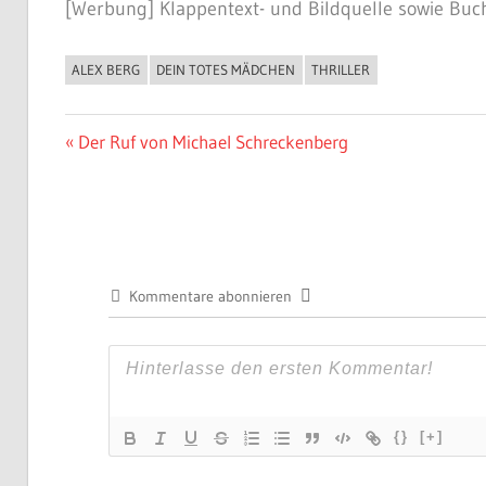
[Werbung] Klappentext- und Bildquelle sowie Buch
ALEX BERG
DEIN TOTES MÄDCHEN
THRILLER
BUCHIGES
Beitragsnavigation
Vorheriger
Der Ruf von Michael Schreckenberg
Beitrag:
Kommentare abonnieren
{}
[+]