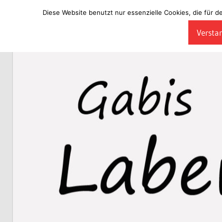
Diese Website benutzt nur essenzielle Cookies, die für d
Zum
Verstan
Inhalt
Laberladen
springen