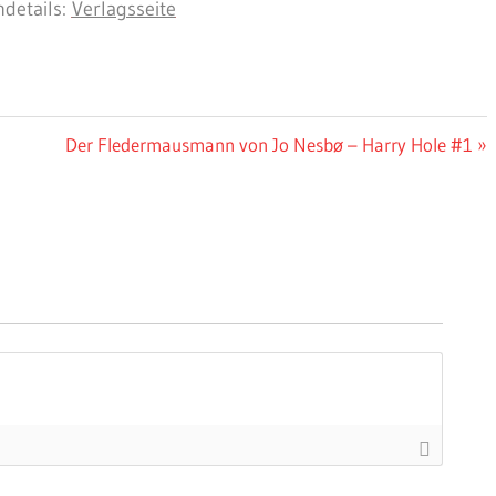
details:
Verlagsseite
Nächster
Der Fledermausmann von Jo Nesbø – Harry Hole #1
Beitrag: